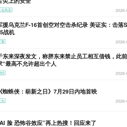
舌尖上的安全
2026-
企业风采
军援乌克兰F-16首创空对空击杀纪录 美证实：击落S
35战机
2026-
军事
于东来深夜发文，称胖东来禁止员工相互借钱，此
求“最高不允许超出个人
2026-
财经
《蜘蛛侠：崭新之日》7月29日内地首映
2026-
文化
“AI 脸 恐怖谷效应”再上热搜！回应来了