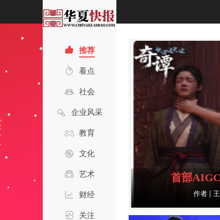
推荐
看点
社会
企业风采
教育
文化
艺术
财经
关注
月球的正面和背