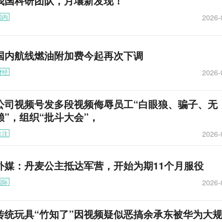
我国科研团队，月壤新发现！
2026-
国内
国内航线燃油附加费今起再次下调
2026-
财经
公司视频号发多段视频侮辱员工“白眼狼、骗子、无
赖”，组织“批斗大会”，
2026-
关注
外媒：丹麦公主抵达军营，开始为期11个月服役
2026-
国际
传统玩具“竹知了”因视频疑似恶搞余承东被华为大