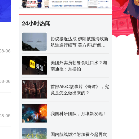
24小时热闻
协议接近达成 伊朗披露海峡新
航道通行细节 美方再提“倒计
08-06
时”
美团外卖员朝餐食吐口水？湖
南通报：系摆拍
08-06
首部AIGC故事片《奇谭》，究
竟是怎么做出来的？
我国科研团队，月壤新发现！
08-05
国内航线燃油附加费今起再次