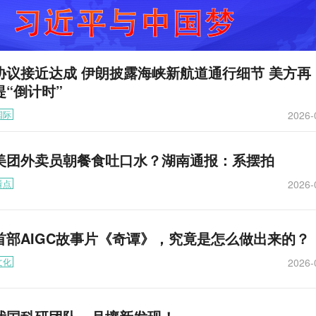
协议接近达成 伊朗披露海峡新航道通行细节 美方再
提“倒计时”
2026-
国际
美团外卖员朝餐食吐口水？湖南通报：系摆拍
2026-
看点
首部AIGC故事片《奇谭》，究竟是怎么做出来的？
2026-
文化