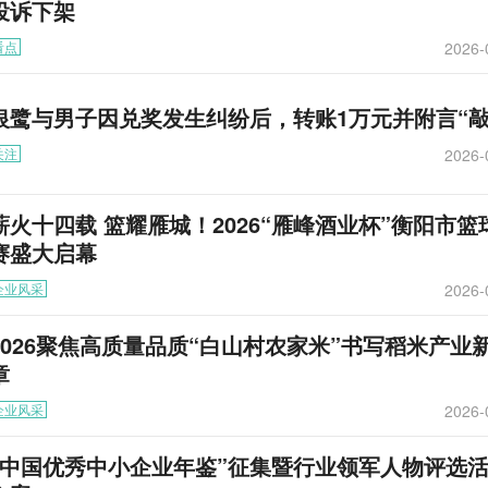
投诉下架
2026-
看点
银鹭与男子因兑奖发生纠纷后，转账1万元并附言“敲
2026-
关注
薪火十四载 篮耀雁城！2026“雁峰酒业杯”衡阳市篮
赛盛大启幕
2026-
企业风采
2026聚焦高质量品质“白山村农家米”书写稻米产业
章
2026-
企业风采
“中国优秀中小企业年鉴”征集暨行业领军人物评选