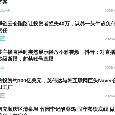
方案
2026-
企业风采
鲜链云仓跑路让投资者损失40万，认养一头牛该负
责任
2026-
财经
某主播直播时突然展示播放不雅视频，抖音：对直
秒级断播，封禁账号直播
2026-
社会
总投资约100亿美元，英伟达与韩互联网巨头Naver
AI工厂
2026-
财经
南充顺庆区清泉坝 竹园李记酸菜鸡 固守餐饮底线 做好