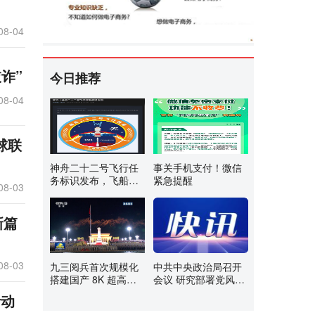
08-04
诈”
今日推荐
08-04
球联
神舟二十二号飞行任
事关手机支付！微信
务标识发布，飞船计
紧急提醒
08-03
划明日发射
新篇
08-03
九三阅兵首次规模化
中共中央政治局召开
搭建国产 8K 超高清
会议 研究部署党风廉
转播系统，创两个历
政建设和反腐败工作
活动
史之最
中共中央总书记