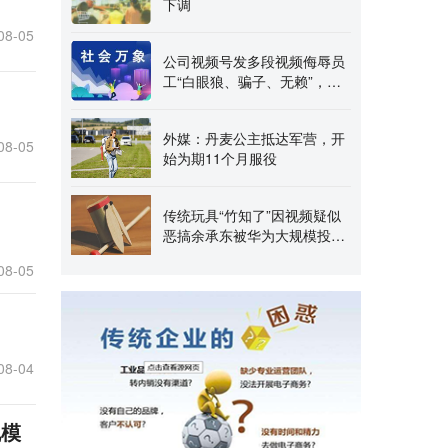
下调
08-05
公司视频号发多段视频侮辱员
工“白眼狼、骗子、无赖”，组
织“批斗大会”，
外媒：丹麦公主抵达军营，开
08-05
始为期11个月服役
传统玩具“竹知了”因视频疑似
恶搞余承东被华为大规模投诉
下架
08-05
08-04
规模