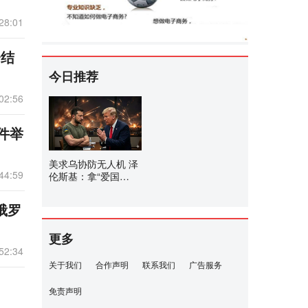
28:01
会结
今日推荐
02:56
事件举
美求乌协防无人机 泽
44:59
伦斯基：拿“爱国
者”来换
俄罗
更多
52:34
关于我们
合作声明
联系我们
广告服务
免责声明