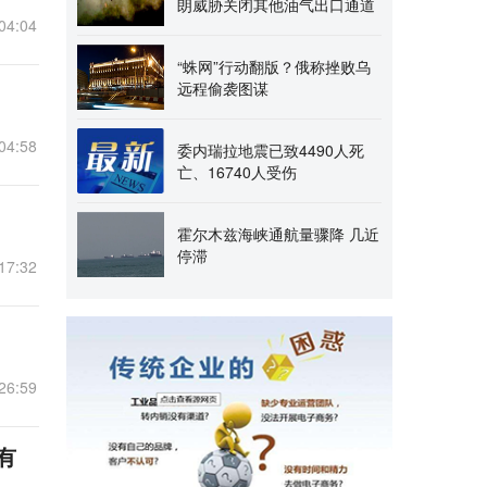
朗威胁关闭其他油气出口通道
04:04
“蛛网”行动翻版？俄称挫败乌
远程偷袭图谋
04:58
委内瑞拉地震已致4490人死
亡、16740人受伤
霍尔木兹海峡通航量骤降 几近
停滞
17:32
26:59
有