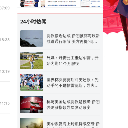
37:09
24小时热闻
协议接近达成 伊朗披露海峡新
18:38
航道通行细节 美方再提“倒计
时”
外媒：丹麦公主抵达军营，开
始为期11个月服役
40:19
世界杯决赛赛后冲突还原：先
动手的不是帕雷德斯，导火索
另有一拳 FIFA被曝将
称与美国达成协议是投降 伊朗
41:15
强硬派指领导层发动政变
美军恢复海上封锁持续空袭 伊