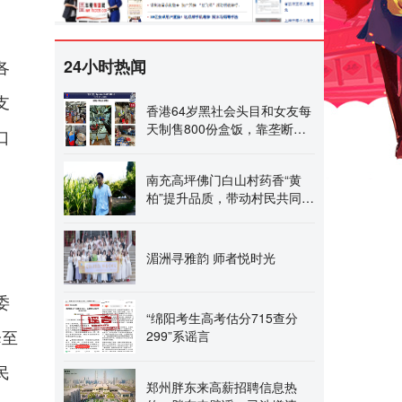
24小时热闻
各
支
香港64岁黑社会头目和女友每
天制售800份盒饭，靠垄断工
口
地盒饭年入1200万港元，
南充高坪佛门白山村药香“黄
柏”提升品质，带动村民共同致
富
湄洲寻雅韵 师者悦时光
委
“绵阳考生高考估分715查分
299”系谣言
降至
民
郑州胖东来高薪招聘信息热