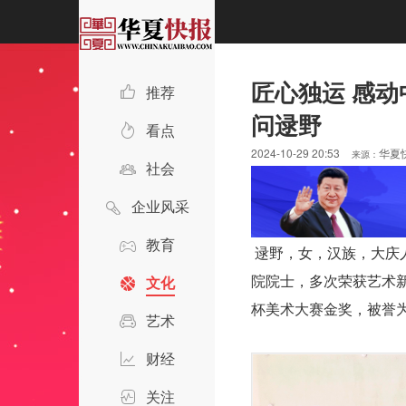
匠心独运 感
推荐
问逯野
看点
2024-10-29 20:53
华夏
来源：
社会
企业风采
教育
逯野，女，汉族，大庆
文化
院院士，多次荣获艺术
杯美术大赛金奖，被誉
艺术
财经
关注