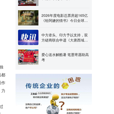
2026年度电影总票房超165亿
《给阿嬷的情书》今日全球上
映
中方牵头、印方予以支持，双
方磋商联合申遗《大唐西域
记》
爱心送水解酷暑 笔墨寄愿助高
考
独
品都
秀作
，力
过