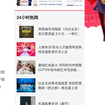
24小时热闻
周星驰导演电影《功夫女足》
首日票房超 2.5 亿，一举打破
7 项中国影史纪录
人物专访/音乐人亓婕用草原风
情传递歌者艺术人生
赓续红色薪火 书写时代华章暨
CCTV中国书画艺术培训基地
传统
名家书画交流活动圆满
于收
以足尖诠释浪漫真爱 原创芭蕾
价
舞剧《鹊之桥》将在厦上演
长篇叙事史诗《麦芒》