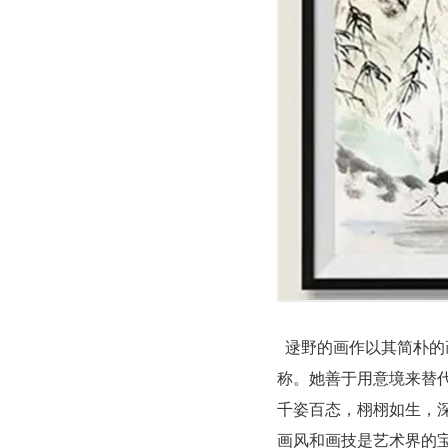
逯野的画作以其简朴的
称。她善于用意境来替
千姿百态，栩栩如生，
画风和画技是艺术界的