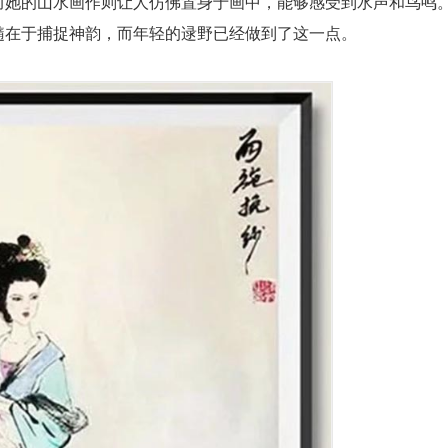
而她的山水画作则让人仿佛置身于画中，能够感受到水声和鸟鸣
髓在于捕捉神韵，而年轻的逯野已经做到了这一点。