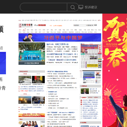
投诉建议
顾
错
画
丹青