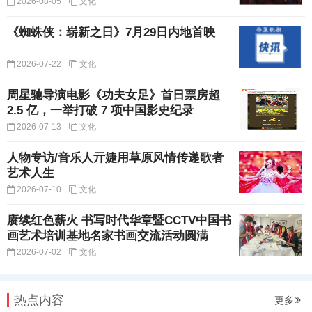
2026-08-05
文化
《蜘蛛侠：崭新之日》7月29日内地首映
2026-07-22
文化
周星驰导演电影《功夫女足》首日票房超
2.5 亿，一举打破 7 项中国影史纪录
2026-07-13
文化
人物专访/音乐人亓婕用草原风情传递歌者
艺术人生
2026-07-10
文化
赓续红色薪火 书写时代华章暨CCTV中国书
画艺术培训基地名家书画交流活动圆满
2026-07-02
文化
热点内容
更多