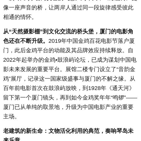
像一座声音的桥，让两岸人通过同一段旋律感受彼此
相通的情怀。
从“天然摄影棚”到文化交流的桥头堡，厦门的电影角
色还在不断升级。
2019
年中国金鸡百花电影节落户厦
门，此后金鸡平台的动能及其品牌效应持续释放。自
2022
年起举办的金鸡•鼓浪屿论坛，已成为谋划中国电
影未来发展的重要平台。展馆二楼专门设立了“音韵金
鸡”展厅，记录这一国家级盛事与厦门的不解之缘。从
百年前电影首次在鼓浪屿放映，到
1928
年《通天河》
留下第一个厦门镜头，再到如今金鸡奖年年“鸣锣”——
厦门已从单纯的取景地，升级为中国电影产业的重要
主场。
老建筑的新生命：文物活化利用的典范，奏响琴岛未
来乐章