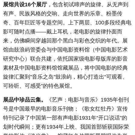
展馆共设
16
个展厅
，包含初试啼声的旋律、从无声到
有声、民族风格的交响、走向世界的乐章、粉墨传
奇、百年巨匠等专题空间。上下两层、
100
多段经典电
影可随时点播——戴上耳机，老电影的旋律扑面而
来，仿佛瞬间穿越回那个黑白与彩色交织的年代。展
馆由鼓浪屿管委会与中国电影资料馆（中国电影艺术
研究中心）联合共建，依托国家级电影母版库的影音
素材及中国电影资料馆馆藏展品，将中国电影的经典
旋律汇聚到
"
音乐之岛
"
鼓浪屿，精心打造出“可观看、
可聆听、可感受”的特色展馆。
展品中珍品云集。
《艺声：电影与音乐》
1935
年创刊
号是中国最早的电影音乐刊物；《歌女红牡丹》宣传
特刊记录了中国第一部有声电影
1931
年“开口说话”的
划时代瞬间；更有
1934
年上映、我国首部斩获国际荣