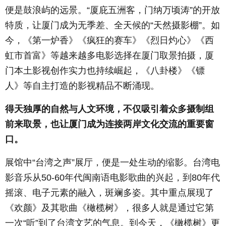
便是鼓浪屿的远景。“厦庇五洲客，门纳万顷涛”的开放
特质，让厦门成为无季差、全天候的“天然摄影棚”。如
今，《第一炉香》《疯狂的赛车》《烈日灼心》《西
虹市首富》等越来越多电影选择在厦门取景拍摄，厦
门本土影视创作实力也持续崛起，《八卦楼》《镖
人》等自主打造的影视精品不断涌现。
得天独厚的自然与人文环境，不仅吸引着众多摄制组
前来取景，也让厦门成为连接两岸文化交流的重要窗
口。
展馆中“台湾之声”展厅，便是一处生动的缩影。台湾电
影音乐从
50-60
年代闽南语电影歌曲的兴起，到
80
年代
摇滚、电子元素的融入，斑斓多姿。其中重点展现了
《欢颜》及其歌曲《橄榄树》，很多人就是通过它第
一次“听”到了台湾文艺的气息。到今天，《橄榄树》更