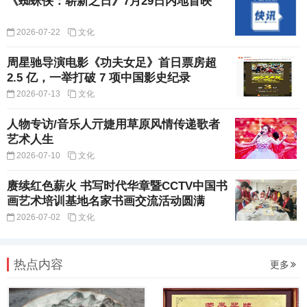
《蜘蛛侠：崭新之日》7月29日内地首映
2026-07-22
文化
周星驰导演电影《功夫女足》首日票房超
2.5 亿，一举打破 7 项中国影史纪录
2026-07-13
文化
人物专访/音乐人亓婕用草原风情传递歌者
艺术人生
2026-07-10
文化
赓续红色薪火 书写时代华章暨CCTV中国书
画艺术培训基地名家书画交流活动圆满
2026-07-02
文化
热点内容
更多