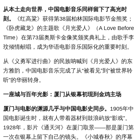
从本土走向世界，中国电影音乐同样留下了高光时
刻。
《红高粱》获得第
38
届柏林国际电影节金熊奖；
《卧虎藏龙》的主题歌《月光爱人》（
A Love Before
Time
）在第
73
届奥斯卡金像奖颁奖典礼上，由歌手李
玟倾情献唱，成为华语电影音乐国际化的重要时刻。
从《义勇军进行曲》的民族呐喊到《月光爱人》的东
方雅韵，中国电影音乐完成了从“被看见”到“被世界聆
听”的华丽转身。
一座城与百年光影：厦门从银幕初现到金鸡主场
厦门与电影的渊源几乎与中国电影史同步。
1905
年中
国电影诞生时，就有人带着器材到鼓浪屿放“影戏”。
1928
年，影片《通天河》在厦门取景——那是厦门第
一次在银幕上留下自己的镜头。《小城春秋》的序幕