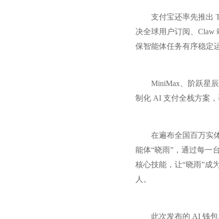
支付宝还率先推出 To
决全球用户订阅、Claw
保智能体任务有序稳定
MiniMax、阶跃
制化 AI 支付全栈方案，
在遍布全国百万实
能体“晓雨”，通过每一
核心技能，让“晓雨”成为
人。
此次发布的 AI 钱包