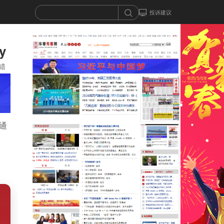
投诉建议
y
错
 通