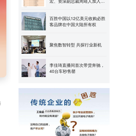
宏、资深副总裁周靖人加入，
邵晓锋退出
百胜中国以12亿美元收购必胜
客品牌在中国大陆所有权
聚焦数智转型 共探行业新机
李佳琦直播间首次带货奔驰，
40台车秒售罄
与