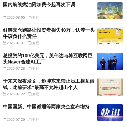
国内航线燃油附加费今起再次下调
2026-08-05
财经
鲜链云仓跑路让投资者损失40万，认养一头
牛该负什么责任
2026-07-31
财经
总投资约100亿美元，英伟达与韩互联网巨
头Naver合建AI工厂
2026-07-28
财经
于东来深夜发文，称胖东来禁止员工相互借
钱，此前要求“最高不允许超出个人
2026-07-22
财经
中国国新、中国诚通等两家央企宣布增持
2026-07-20
财经