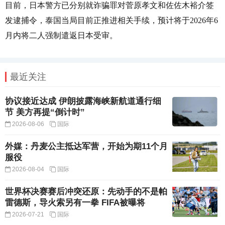
目前，日本警方已分别就诈骗罪对菅原孝文和佐佐木裕介签
发逮捕令，泰国当局目前正推进相关手续，预计将于2026年6
月内将二人强制遣返日本受审。
最近关注
协议接近达成 伊朗披露海峡新航道通行细
节 美方再提“倒计时”
2026-08-06
国际
外媒：丹麦公主抵达军营，开始为期11个月
服役
2026-08-04
国际
世界杯决赛赛后冲突还原：先动手的不是帕
雷德斯，导火索另有一拳 FIFA被曝将
2026-07-21
国际