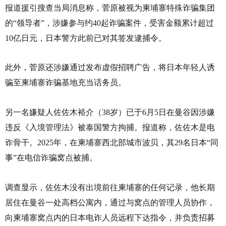
报道援引搜查当局消息称，菅原被视为柬埔寨特殊诈骗集团
的“领导者”，涉嫌参与约40起诈骗案件，受害金额累计超过
10亿日元，日本警方此前已对其签发逮捕令。
此外，菅原还涉嫌通过发布虚假招聘广告，将日本年轻人诱
骗至柬埔寨诈骗基地充当话务员。
另一名嫌疑人佐佐木裕介（38岁）已于6月5日在曼谷因涉嫌
违反《入境管理法》被泰国警方拘捕。报道称，佐佐木是电
诈骨干。2025年，在柬埔寨西北部城市波贝，其29名日本“同
事”在电信诈骗窝点被捕。
调查显示，佐佐木没有出境前往柬埔寨的任何记录，他长期
居住在曼谷一处高档公寓内，通过与窝点的管理人员协作，
向柬埔寨窝点内的日本电诈人员远程下达指令，并负责招募