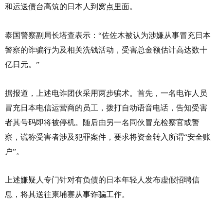
和运送债台高筑的日本人到窝点里面。
泰国警察副局长塔查表示：“佐佐木被认为涉嫌从事冒充日本
警察的诈骗行为及相关洗钱活动，受害总金额估计高达数十
亿日元。”
据报道，上述电诈团伙采用两步骗术。首先，一名电诈人员
冒充日本电信运营商的员工，拨打自动语音电话，告知受害
者其号码即将被停机。随后由另一名同伙冒充检察官或警
察，谎称受害者涉及犯罪案件，要求将资金转入所谓“安全账
户”。
上述嫌疑人专门针对有负债的日本年轻人发布虚假招聘信
息，将其送往柬埔寨从事诈骗工作。