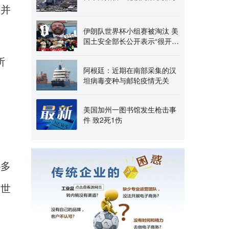
，并
伊朗队世界杯小组赛被淘汰 美
国土安全部长公开表示“很开
心”
所
阿根廷：近期在南部采集的汉
坦病毒变种与邮轮疫情无关
体
美国加州一图书馆发生枪击事
件 致2死1伤
协多
届世