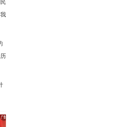
人民
是我
的
经历
计