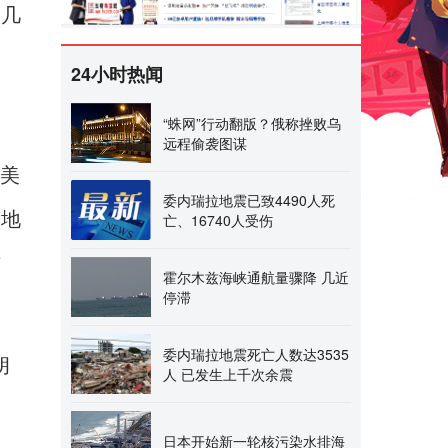
了几
24小时热闻
“蛛网”行动翻版？俄称挫败乌
远程偷袭图谋
位美
委内瑞拉地震已致4490人死
蹈地
亡、16740人受伤
惯
霍尔木兹海峡通航量骤降 几近
停滞
委内瑞拉地震死亡人数达3535
朗
人 已发生上千次余震
日本开始新一轮核污染水排海