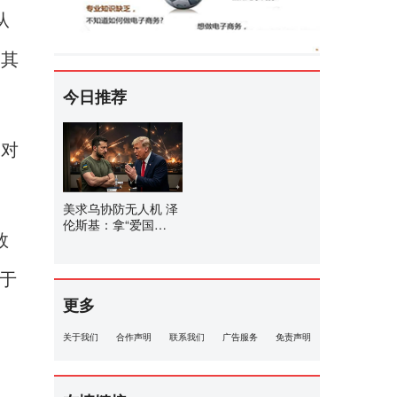
从
，其
今日推荐
未对
美求乌协防无人机 泽
伦斯基：拿“爱国
数
者”来换
于
更多
关于我们
合作声明
联系我们
广告服务
免责声明