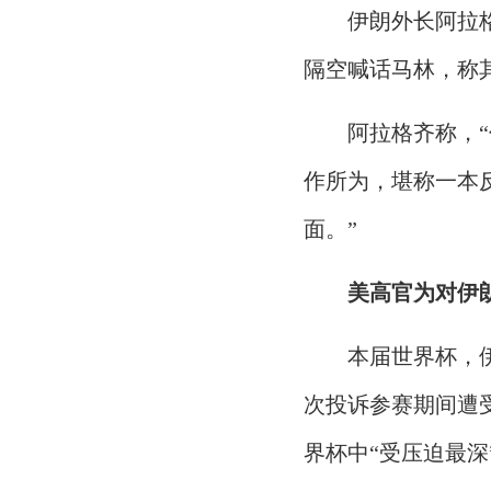
伊朗外长阿拉
隔空喊话马林，称其
阿拉格齐称，
作所为，堪称一本
面。”
美高官为对伊
本届世界杯，
次投诉参赛期间遭
界杯中“受压迫最深