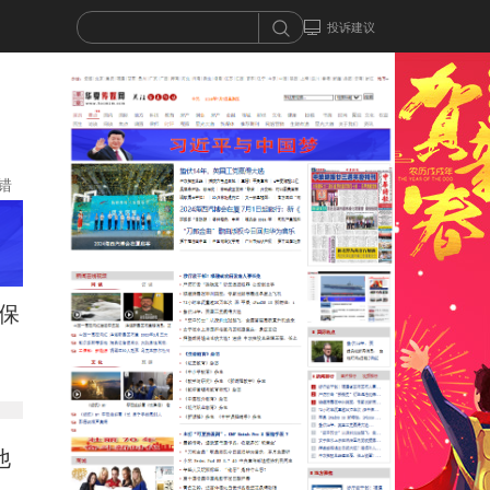
投诉建议
错
保
他