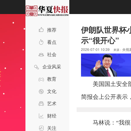
伊朗队世界杯
推荐
示“很开心”
看点
2026-07-01 10:39
央视
来源：
社会
企业风采
教育
美国国土安全部
文化
简报会上公开表示
艺术
财经
马林说：“我
关注