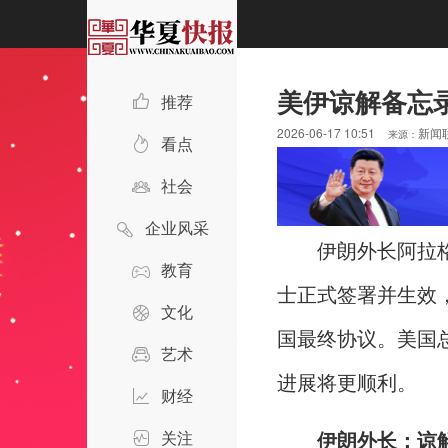
美伊谅解备忘
推荐
2026-06-17 10:51
新闻
来源：
看点
社会
企业风采
伊朗外长阿拉
教育
士正式签署并生效
文化
国最终协议。美国
艺术
进展将更顺利。
财经
关注
伊朗外长：谅