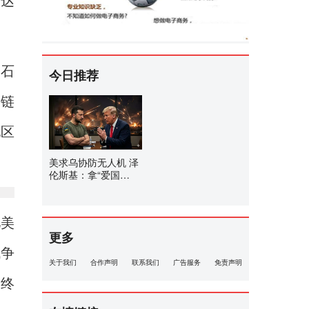
为达
售石
今日推荐
全链
地区
美求乌协防无人机 泽
伦斯基：拿“爱国
者”来换
亿美
更多
战争
关于我们
合作声明
联系我们
广告服务
免责声明
最终