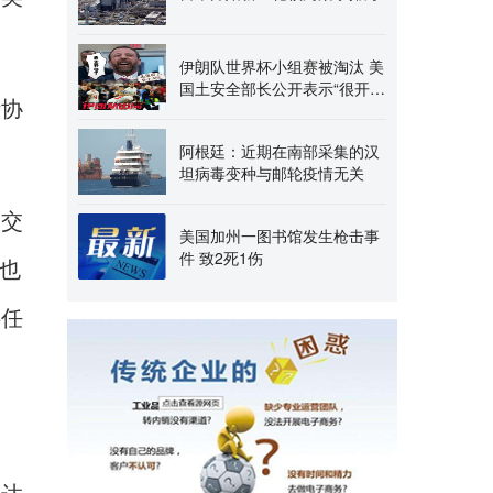
伊朗队世界杯小组赛被淘汰 美
国土安全部长公开表示“很开
伊协
心”
阿根廷：近期在南部采集的汉
坦病毒变种与邮轮疫情无关
提交
美国加州一图书馆发生枪击事
件 致2死1伤
也
供任