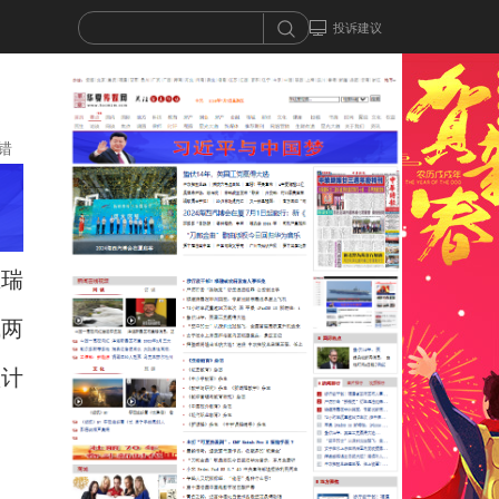
投诉建议
错
在瑞
成两
预计