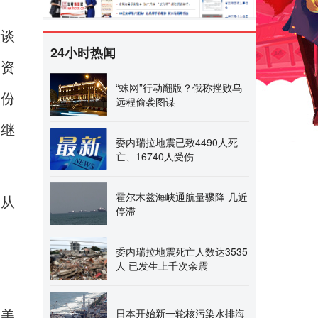
段谈
24小时热闻
朗资
“蛛网”行动翻版？俄称挫败乌
一份
远程偷袭图谋
将继
委内瑞拉地震已致4490人死
亡、16740人受伤
霍尔木兹海峡通航量骤降 几近
，从
停滞
委内瑞拉地震死亡人数达3535
人 已发生上千次余震
日本开始新一轮核污染水排海
，美