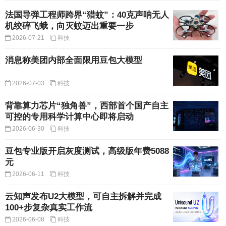
法国导弹工程师跨界“猎蚊”：40克声呐无人
机绞碎飞蛾，向灭蚊迈出重要一步
2026-07-21
科技
消息称美团内部全面限用豆包大模型
2026-07-03
科技
背靠算力芯片“独角兽”，西部首个国产自主
可控的专用科学计算中心即将启动
2026-06-30
科技
豆包专业版开启灰度测试，高级版年费5088
元
2026-06-11
科技
云知声发布U2大模型，可自主拆解并完成
100+步复杂真实工作流
2026-06-08
科技