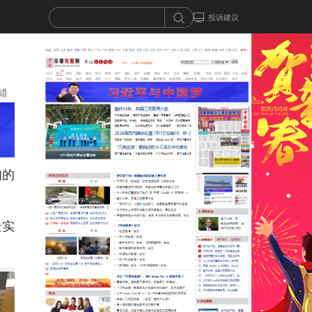
投诉建议
错
知的
景实