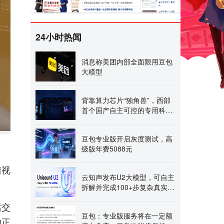
24小时热闻
消息称美团内部全面限用豆包
大模型
背靠算力芯片“独角兽”，西部
首个国产自主可控的专用科学
计算中心即将启动
豆包专业版开启灰度测试，高
级版年费5088元
清视
云知声发布U2大模型，可自主
拆解并完成100+步复杂真实工
作流
话交
豆包：专业版服务将在一定额
的正