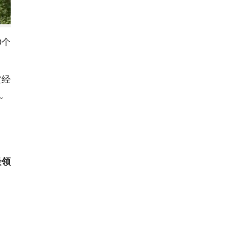
0个
空经
。
最领