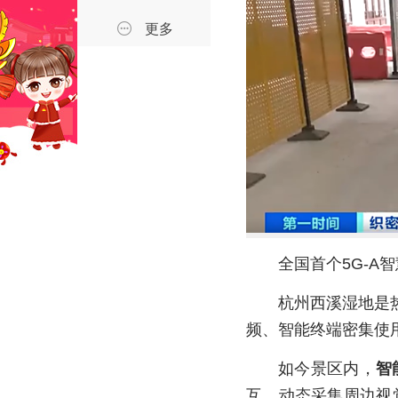
更多
全国首个5G-A
杭州西溪湿地是
频、智能终端密集使
如今景区内，
智
互、动态采集周边视