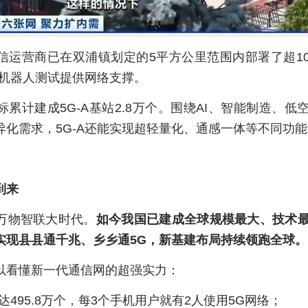
信运营商已在双浦镇划定的5平方公里范围内部署了超1
为机器人测试提供网络支撑。
累计建成5G-A基站2.8万个。围绕AI、智能制造、低
异化需求，5G-A还能实现超轻量化、通感一体等不同功能
到来
万物智联大时代。
如今我国已建成全球规模最大、技术
实现县县通千兆、乡乡
通
5G，新基建布局持续领跑全球。
以看懂新一代通信网的超强实力：
达495.8万个，每3个手机用户就有2人使用5G网络；