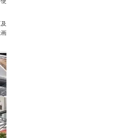
即使
区及
觉画