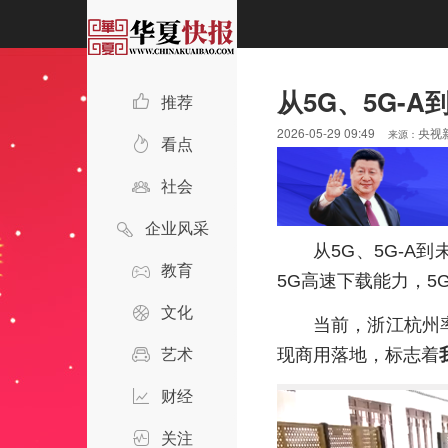
从5G、5G-
推荐
2026-05-29 09:49
央视
来源：
看点
社会
企业风采
从5G、5G-A
教育
5G高速下载能力，5
文化
当前，浙江杭州
艺术
现商用落地，标志着
财经
关注