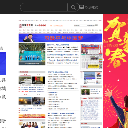
投诉建议
错
工具
伯城
中竟
监听