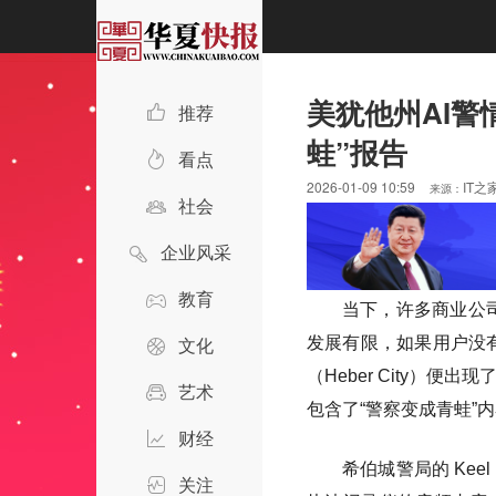
美犹他州AI警
推荐
蛙”报告
看点
2026-01-09 10:59
IT之
来源：
社会
企业风采
教育
当下，许多商业公司
文化
发展有限，如果用户没有
（Heber City）便出
艺术
包含了“警察变成青蛙”
财经
希伯城警局的 Kee
关注