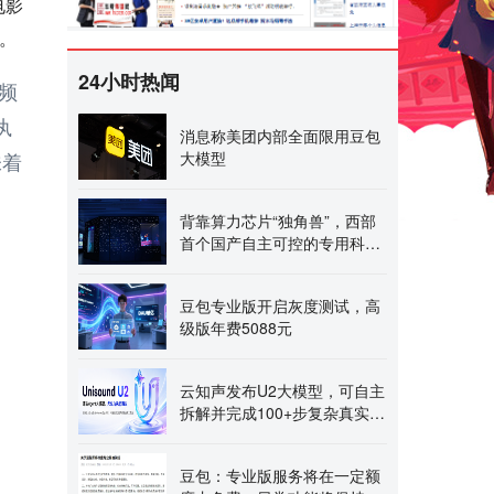
电影
。
24小时热闻
频
执
消息称美团内部全面限用豆包
味着
大模型
背靠算力芯片“独角兽”，西部
首个国产自主可控的专用科学
计算中心即将启动
豆包专业版开启灰度测试，高
级版年费5088元
云知声发布U2大模型，可自主
拆解并完成100+步复杂真实工
作流
豆包：专业版服务将在一定额