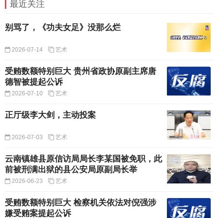
最近关注
别骂了，《功夫女足》没那么烂
2026-07-14
艺术
受贿数额特别巨大 贵州省政协原副主席唐
德智被提起公诉
2026-07-10
艺术
正厅级李大剑，主动投案
2026-07-03
艺术
云南镇雄县原信访局局长李某国被免职，此
前被刑满出狱的县公安局原副局长举
2026-06-23
艺术
受贿数额特别巨大 检察机关依法对倪强涉
嫌受贿案提起公诉