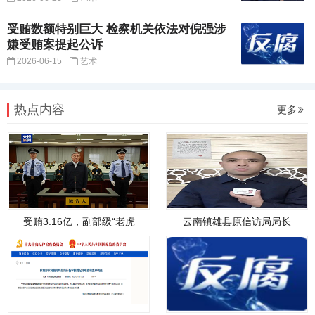
受贿数额特别巨大 检察机关依法对倪强涉
嫌受贿案提起公诉
2026-06-15
艺术
热点内容
更多
受贿3.16亿，副部级“老虎
云南镇雄县原信访局局长