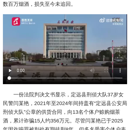
数百万烟酒，损失至今未追回。
一份法院判决文书显示，定远县刑侦大队37岁女
民警闫某艳，2021年至2024年间持盖有“定远县公安局
刑侦大队”公章的供货合同，向13名个体户赊购烟茶
酒，累计诈骗15人约356万元。尽管闫某艳已于2025
年因诈骗罪被判处有期徒刑8年，但多名受害个体户表