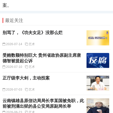
案。
最近关注
别骂了，《功夫女足》没那么烂
2026-07-14
艺术
受贿数额特别巨大 贵州省政协原副主席唐
德智被提起公诉
2026-07-10
艺术
正厅级李大剑，主动投案
2026-07-03
艺术
云南镇雄县原信访局局长李某国被免职，此
前被刑满出狱的县公安局原副局长举
2026-06-23
艺术