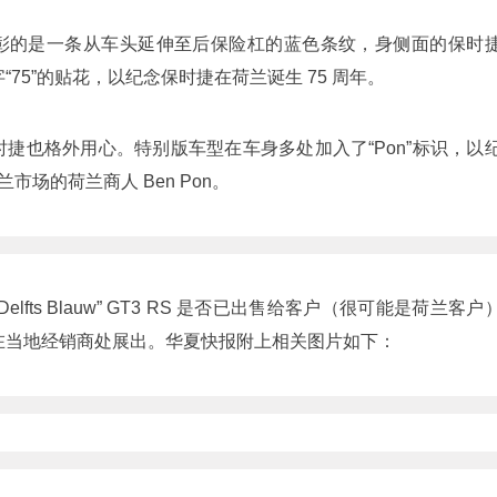
彰的是一条从车头延伸至后保险杠的蓝色条纹，身侧面的保时
75”的贴花，以纪念保时捷在荷兰诞生 75 周年。
捷也格外用心。特别版车型在车身多处加入了“Pon”标识，以
兰市场的荷兰商人 Ben Pon。
lfts Blauw” GT3 RS 是否已出售给客户（很可能是荷兰客户
在当地经销商处展出。华夏快报附上相关图片如下：