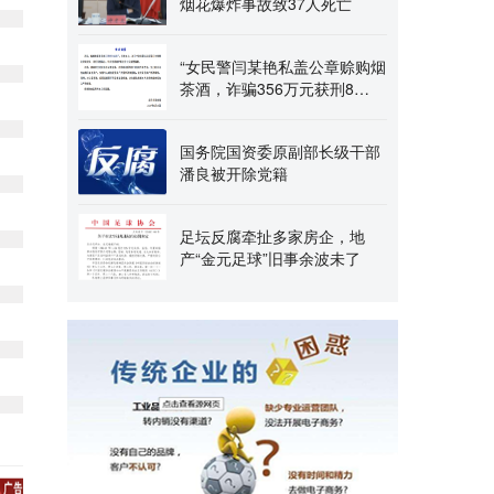
烟花爆炸事故致37人死亡
“女民警闫某艳私盖公章赊购烟
茶酒，诈骗356万元获刑8
年”，当地通报：对个
国务院国资委原副部长级干部
潘良被开除党籍
足坛反腐牵扯多家房企，地
产“金元足球”旧事余波未了