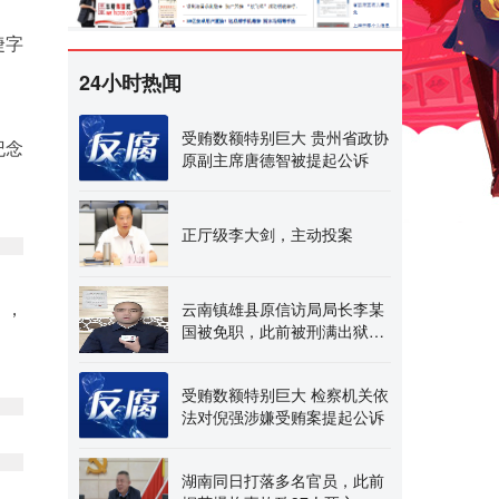
捷字
24小时热闻
受贿数额特别巨大 贵州省政协
纪念
原副主席唐德智被提起公诉
正厅级李大剑，主动投案
云南镇雄县原信访局局长李某
），
国被免职，此前被刑满出狱的
县公安局原副局长举
受贿数额特别巨大 检察机关依
法对倪强涉嫌受贿案提起公诉
湖南同日打落多名官员，此前