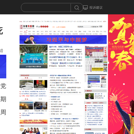
投诉建议
死
错
原党
缓期
的周