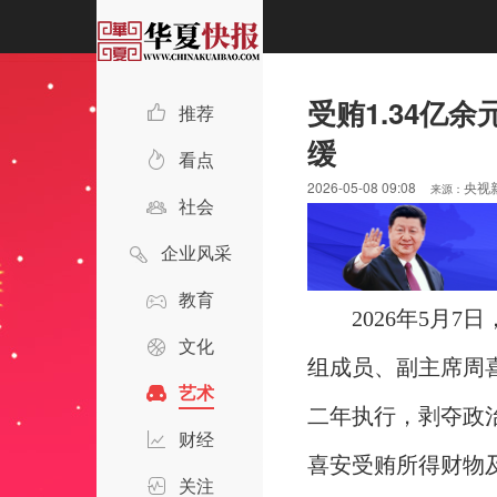
受贿1.34亿
推荐
缓
看点
2026-05-08 09:08
央视
来源：
社会
企业风采
教育
2026年5月
文化
组成员、副主席周
艺术
二年执行，剥夺政
财经
喜安受贿所得财物
关注