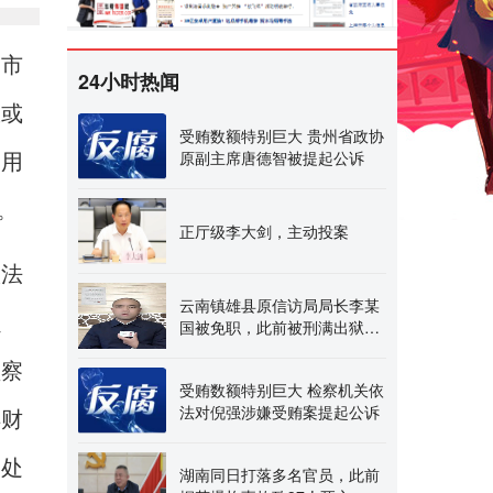
中市
24小时热闻
权或
受贿数额特别巨大 贵州省政协
原副主席唐德智被提起公诉
和用
。
正厅级李大剑，主动投案
依法
云南镇雄县原信访局局长李某
损
国被免职，此前被刑满出狱的
县公安局原副局长举
监察
受贿数额特别巨大 检察机关依
法对倪强涉嫌受贿案提起公诉
得财
判处
湖南同日打落多名官员，此前