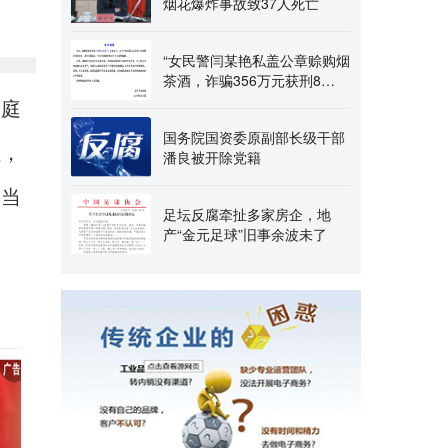
烟花爆炸事故致37人死亡
“女民警闫某艳私盖公章赊购烟
茶酒，诈骗356万元获刑8
年”，当地通报：对个
。庭
国务院国资委原副部长级干部
证，
潘良被开除党籍
并当
足坛反腐牵扯多家房企，地
产“金元足球”旧事余波未了
。