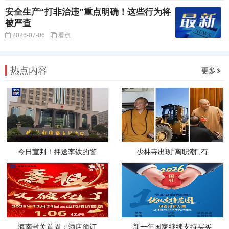
安全生产“打非治违”重点明确！这些行为将
被严查
2026-07-06
看点
热点内容
更多
今日宣判！押送李铁的警
少林寺出现“离职潮”,有
海南封关首周：酒店预订
新一年国家继续支持买买