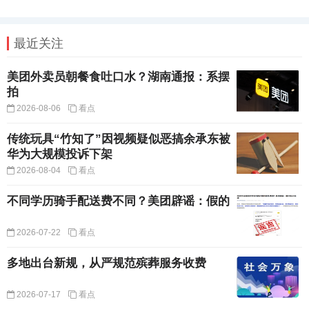
最近关注
美团外卖员朝餐食吐口水？湖南通报：系摆
拍
2026-08-06
看点
传统玩具“竹知了”因视频疑似恶搞余承东被
华为大规模投诉下架
2026-08-04
看点
不同学历骑手配送费不同？美团辟谣：假的
2026-07-22
看点
多地出台新规，从严规范殡葬服务收费
2026-07-17
看点