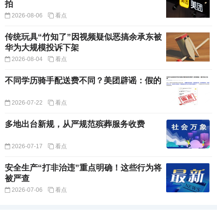
拍
2026-08-06
看点
传统玩具“竹知了”因视频疑似恶搞余承东被
华为大规模投诉下架
2026-08-04
看点
不同学历骑手配送费不同？美团辟谣：假的
2026-07-22
看点
多地出台新规，从严规范殡葬服务收费
2026-07-17
看点
安全生产“打非治违”重点明确！这些行为将
被严查
2026-07-06
看点