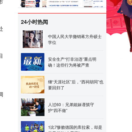
市
24小时热闻
处
中国人民大学撤销蒋方舟硕士
学位
目
安全生产“打非治违”重点明
确！这些行为将被严查
继“天涯社区”后，“西祠胡同”也
要回归了
调
人过60：兄弟姐妹谨慎守
护“四不做”
1比7惨败德国的库拉索，却是