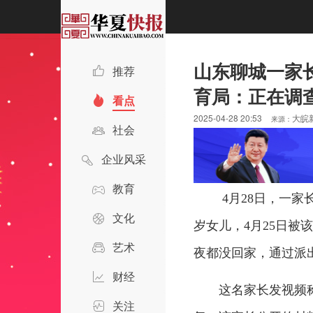
山东聊城一家
推荐
育局：正在调
看点
2025-04-28 20:53
大皖
来源：
社会
企业风采
教育
4月28日，一
文化
岁女儿，4月25日被
艺术
夜都没回家，通过派
财经
这名家长发视频
关注