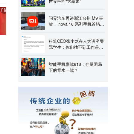
世界杯的“大赢家”
问界汽车再谈浙江台州 M9 事
故； nova 16 系列手机首销情
况出炉；小米 17 Max 新机
粉笔CEO张小龙在人大讲座辱
骂学生：你们找不到工作是应
该的
智能手机鏖战618：存量困局
下的背水一战？