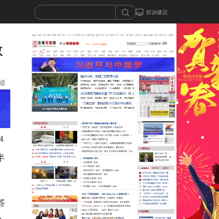
投诉建议
教
错
4
半
答