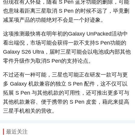
但现在有人怀疑，随着
S Pen
蓝牙功能的删除，可能
也意味着距离三星取消
S Pen
的时候不远了，毕竟删
减某项产品的功能绝对不会是一个好迹象。
这项推测最快将在明年初的
Galaxy UnPacked
活动中
看出端倪，市场可能会获得一款不支持
S Pen
功能的
Galaxy S26 Ultra
，届时三星可能会以电池或内部其他
零件升级作为取消
S Pen
的支持论点。
不过还有一种可能，三星也可能正在研发一款可与更
多
Galaxy
机款兼容的独立
S Pen
配件，这不仅可以
拓展
S Pen
与其他机款的可用性，还可推出更多可与
其他机款兼容、便于携带的
S Pen
皮套，藉此来提高
三星手机相关的营收。
最近关注