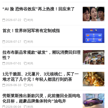
“AI 脸 恐怖谷效应”再上热搜！回应来了
2026-07-22
时尚
首次！世界杯冠军将有定制戒指
2026-07-17
时尚
拉布布新品常规款“破发”，潮玩消费回归理
性？
2026-07-01
时尚
1元干脆面、2元薯片、3元核桃仁，买了一
堆才花了几十元！年轻人都流行到奶茶
2026-06-10
时尚
劳斯莱斯推出新款闪灵，此前撤回全面纯电
化目标，超豪品牌集体转向“油电并
2026-06-04
时尚