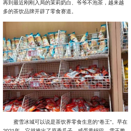
再到最近刚刚入局的茉莉奶白、爷爷不泡茶，越来越
多的茶饮品牌开辟了零食赛道。
蜜雪冰城可以说是茶饮界零食生意的“卷王”。早在
2021年，它就推出了原香瓜子、咸蛋黄锅巴、雪王脆