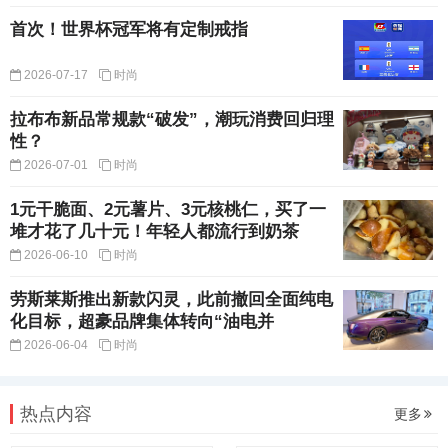
首次！世界杯冠军将有定制戒指
2026-07-17
时尚
拉布布新品常规款“破发”，潮玩消费回归理
性？
2026-07-01
时尚
1元干脆面、2元薯片、3元核桃仁，买了一
堆才花了几十元！年轻人都流行到奶茶
2026-06-10
时尚
劳斯莱斯推出新款闪灵，此前撤回全面纯电
化目标，超豪品牌集体转向“油电并
2026-06-04
时尚
热点内容
更多