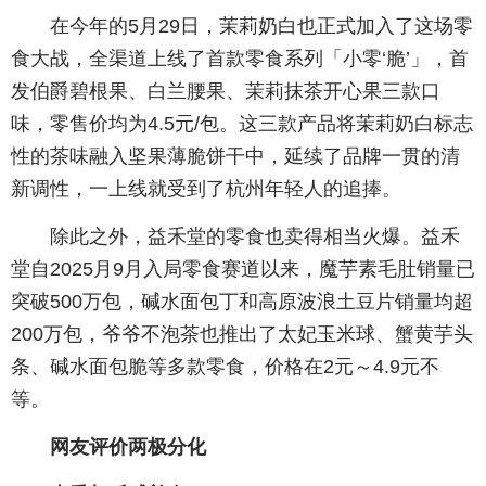
在今年的5月29日，茉莉奶白也正式加入了这场零
食大战，全渠道上线了首款零食系列「小零‘脆’」，首
发伯爵碧根果、白兰腰果、茉莉抹茶开心果三款口
味，零售价均为4.5元/包。这三款产品将茉莉奶白标志
性的茶味融入坚果薄脆饼干中，延续了品牌一贯的清
新调性，一上线就受到了杭州年轻人的追捧。
除此之外，益禾堂的零食也卖得相当火爆。益禾
堂自2025月9月入局零食赛道以来，魔芋素毛肚销量已
突破500万包，碱水面包丁和高原波浪土豆片销量均超
200万包，爷爷不泡茶也推出了太妃玉米球、蟹黄芋头
条、碱水面包脆等多款零食，价格在2元～4.9元不
等。
网友评价两极分化