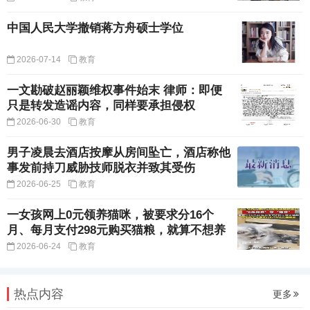
中国人民大学撤销蒋方舟硕士学位
2026-07-14
教育
一文勘破赵丽颖维权事件始末 律师：即便
只是转发造谣内容，同样要承担侵权
2026-06-30
教育
男子凌晨去酒店按摩从房间坠亡，酒店称他
事发前持刀威胁技师脱衣并致其受伤
2026-06-25
教育
一女孩网上0元领养猫咪，被要求分16个
月、每月支付298元购买猫粮，就算不想养
2026-06-24
教育
热点内容
更多