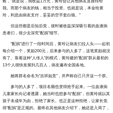
账，“就是说，我收益1万元，黄玲会让其他病友直接转给
我。而那个病友的钱，相当于投资。也就是说，本金给黄
玲，利息由病友支付，妥妥的空手套白狼。”
但这些都是后知后觉，彼时被收益深深吸引着的血液病
患者们，很少去深究“配捐”细节。
“配捐”进行了一段时间后，黄玲让病友们拉人头——起初
每介绍一个，奖励200元，后来参与的人多了，这笔奖励就没
有了。靠着这种“人传人”的模式，黄玲建的“配捐”群从最初的
13个人很快发展到几百人，病友遍布全国各地。
她将群名命名为“吉祥如意”，并声称自己只开这一个群。
参与的人多了，项目名额也变得抢手起来。一位血液病
儿童家长向记者透露，她当时也想参与“配捐”，但黄玲就以其
孩子未成年为由，拒绝了家长。也正是这种拒绝，让家长觉
得“配捐”是正规的。最终在其他病友介绍下，她还是入局了，