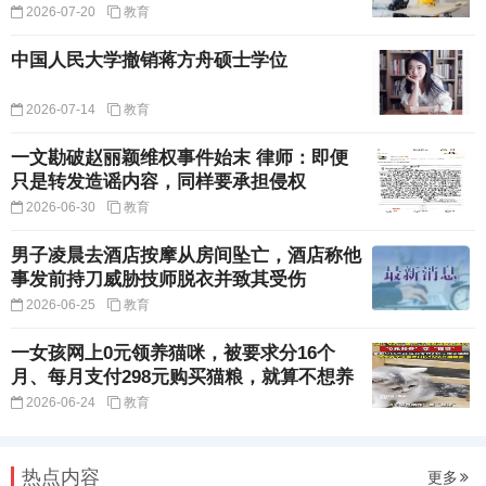
2026-07-20
教育
中国人民大学撤销蒋方舟硕士学位
2026-07-14
教育
一文勘破赵丽颖维权事件始末 律师：即便
只是转发造谣内容，同样要承担侵权
2026-06-30
教育
男子凌晨去酒店按摩从房间坠亡，酒店称他
事发前持刀威胁技师脱衣并致其受伤
2026-06-25
教育
一女孩网上0元领养猫咪，被要求分16个
月、每月支付298元购买猫粮，就算不想养
2026-06-24
教育
热点内容
更多