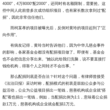
4000”，4万8000“配2000”，还同时有名额限制，需要抢。这
些中间人此前曾多次成功组织项目，也有家长数次拿到过“配
捐”，因此非常信任他们。
而柯某孝的项目被曝光后，反倒对黄玲的项目起到了“正
向作用”。
有病友记得，黄玲当时告诉他们，因为中华儿慈会事件
的影响，各家基金会都没有配捐项目做了。即便有，基金会
也不会把信息分享出来。“她以此给我们洗脑，说不要直接打
钱给机构，得靠个人之间转才不会出事。”
那么配捐到底是否合法？针对这个问题，有律师曾接受
《法治日报》采访时称，配捐模式的初衷是鼓励公众参与公
益活动，公众为公益项目捐出一笔钱，慈善机构或企业就“搭
配”着也捐出一笔钱，例如，当配捐比例为1:1，意味着公众捐
款1万元，慈善机构或企业就会配捐1万元。