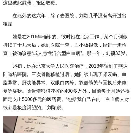
这里彼此慰藉，报团取暖。
在燕郊的这六年，除了去医院，刘颖几乎没有离开过出
租屋。
她是在2016年确诊的。彼时她在北京工作，某个月例假
持续了十几天后，她到医院一查，血小板很低，经进一步检
查，被确诊患“成人急性混合型白血病”。那一年，刘颖33岁。
起初，她在北京大学人民医院治疗，2018年转到了燕达
陆道培医院。三次骨髓移植过后，她陆续出现了肾衰竭、血
脂异常、肝功能异常、双眼白内障、双侧髋关节置换后未康
复等症状。除骨髓移植花掉的400多万外，目前每个月她还得
固定支出5000多元的医药费。“包括我自己在内，白血病人对
钱都是极度渴望的。”刘颖说。