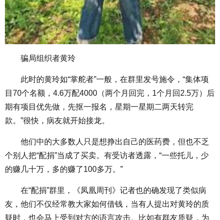
骗局组织者黄玲
此时的黄玲如“掌舵者”一般，在群里发号施令，“集体项
目70个名额，4.6万配4000（两个月回完，1个月回2.5万）后
期有项目优先做，先抠一报名，星期一星期二两天转完
款。”很快，病友就开始接龙。
他们中的大多数人只是想挣出自己的医药费，但也不乏
个别人把“配捐”当成了买卖。有受访者透露，“一些托儿，少
的赚几十万，多的赚了100多万。”
在“配捐”群里，《凤凰周刊》记者也的确发现了类似病
友，他们不仅经常教大家如何借钱，当有人提出对黄玲的质
疑时，也会马上受到对方的语言攻击。比如有群友质疑，为