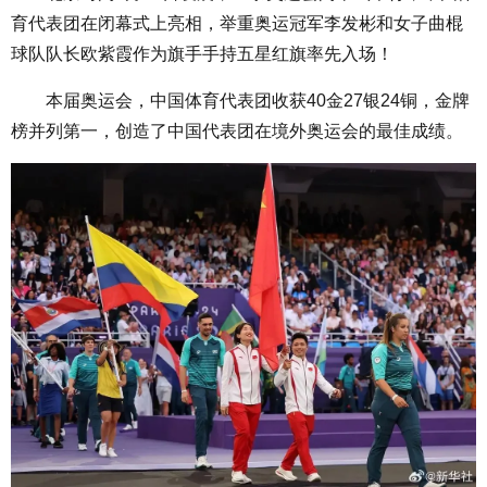
育代表团在闭幕式上亮相，举重奥运冠军李发彬和女子曲棍
球队队长欧紫霞作为旗手手持五星红旗率先入场！
本届奥运会，中国体育代表团收获40金27银24铜，金牌
榜并列第一，创造了中国代表团在境外奥运会的最佳成绩。