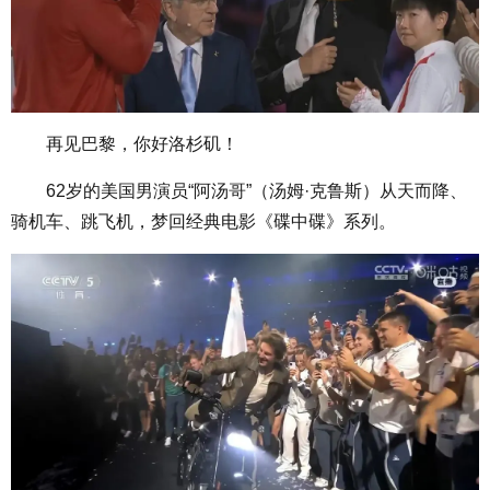
再见巴黎，你好洛杉矶！
62岁的美国男演员“阿汤哥”（汤姆·克鲁斯）从天而降、
骑机车、跳飞机，梦回经典电影《碟中碟》系列。