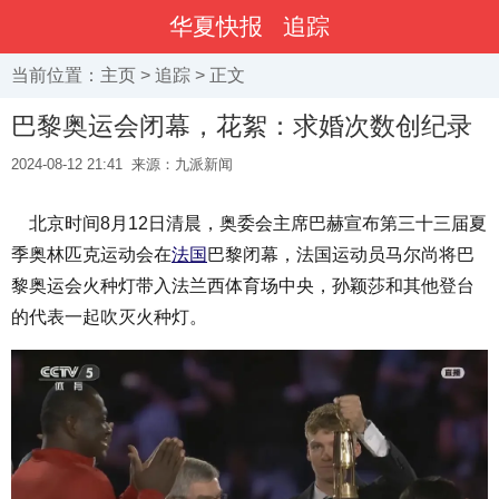
华夏快报
追踪
当前位置：
主页
>
追踪
> 正文
巴黎奥运会闭幕，花絮：求婚次数创纪录
2024-08-12 21:41
来源：九派新闻
北京时间8月12日清晨，奥委会主席巴赫宣布第三十三届夏
季奥林匹克运动会在
法国
巴黎闭幕，法国运动员马尔尚将巴
黎奥运会火种灯带入法兰西体育场中央，孙颖莎和其他登台
的代表一起吹灭火种灯。