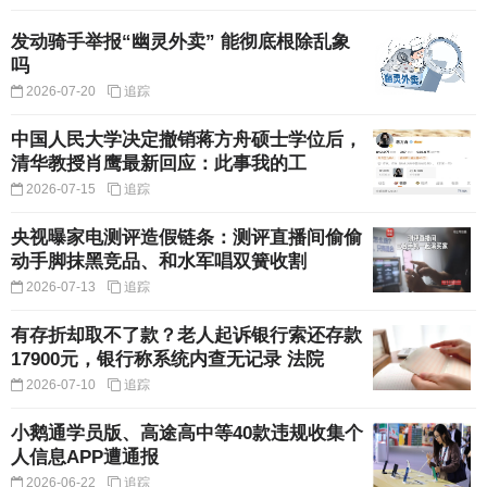
发动骑手举报“幽灵外卖” 能彻底根除乱象
吗
2026-07-20
追踪
中国人民大学决定撤销蒋方舟硕士学位后，
清华教授肖鹰最新回应：此事我的工
2026-07-15
追踪
央视曝家电测评造假链条：测评直播间偷偷
动手脚抹黑竞品、和水军唱双簧收割
2026-07-13
追踪
有存折却取不了款？老人起诉银行索还存款
17900元，银行称系统内查无记录 法院
2026-07-10
追踪
小鹅通学员版、高途高中等40款违规收集个
人信息APP遭通报
2026-06-22
追踪