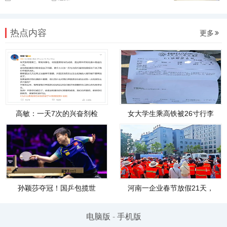
热点内容
更多
高敏：一天7次的兴奋剂检
女大学生乘高铁被26寸行李
孙颖莎夺冠！国乒包揽世
河南一企业春节放假21天，
电脑版
-
手机版