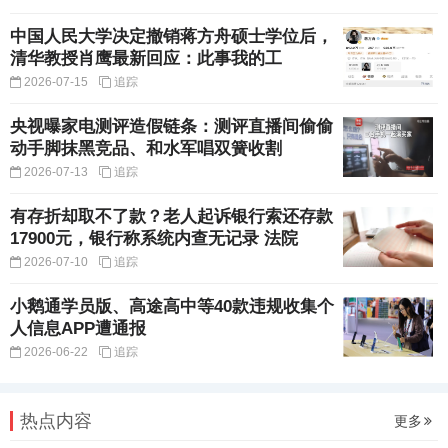
中国人民大学决定撤销蒋方舟硕士学位后，
清华教授肖鹰最新回应：此事我的工
2026-07-15
追踪
央视曝家电测评造假链条：测评直播间偷偷
动手脚抹黑竞品、和水军唱双簧收割
2026-07-13
追踪
有存折却取不了款？老人起诉银行索还存款
17900元，银行称系统内查无记录 法院
2026-07-10
追踪
小鹅通学员版、高途高中等40款违规收集个
人信息APP遭通报
2026-06-22
追踪
热点内容
更多