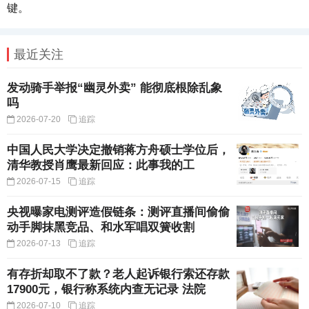
键。
最近关注
发动骑手举报“幽灵外卖” 能彻底根除乱象
吗
2026-07-20
追踪
中国人民大学决定撤销蒋方舟硕士学位后，
清华教授肖鹰最新回应：此事我的工
2026-07-15
追踪
央视曝家电测评造假链条：测评直播间偷偷
动手脚抹黑竞品、和水军唱双簧收割
2026-07-13
追踪
有存折却取不了款？老人起诉银行索还存款
17900元，银行称系统内查无记录 法院
2026-07-10
追踪