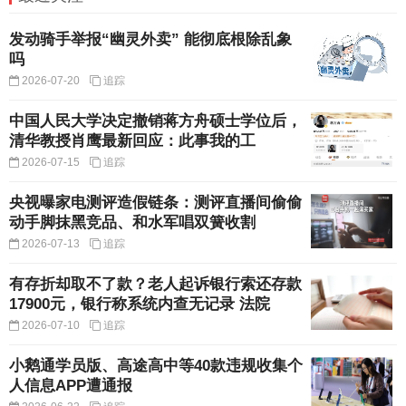
发动骑手举报“幽灵外卖” 能彻底根除乱象
吗
2026-07-20
追踪
中国人民大学决定撤销蒋方舟硕士学位后，
清华教授肖鹰最新回应：此事我的工
2026-07-15
追踪
央视曝家电测评造假链条：测评直播间偷偷
动手脚抹黑竞品、和水军唱双簧收割
2026-07-13
追踪
有存折却取不了款？老人起诉银行索还存款
17900元，银行称系统内查无记录 法院
2026-07-10
追踪
小鹅通学员版、高途高中等40款违规收集个
人信息APP遭通报