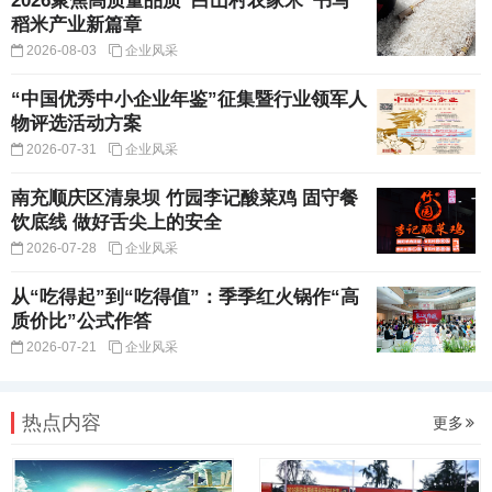
2026聚焦高质量品质“白山村农家米”书写
稻米产业新篇章
2026-08-03
企业风采
“中国优秀中小企业年鉴”征集暨行业领军人
物评选活动方案
2026-07-31
企业风采
南充顺庆区清泉坝 竹园李记酸菜鸡 固守餐
饮底线 做好舌尖上的安全
2026-07-28
企业风采
从“吃得起”到“吃得值”：季季红火锅作“高
质价比”公式作答
2026-07-21
企业风采
热点内容
更多