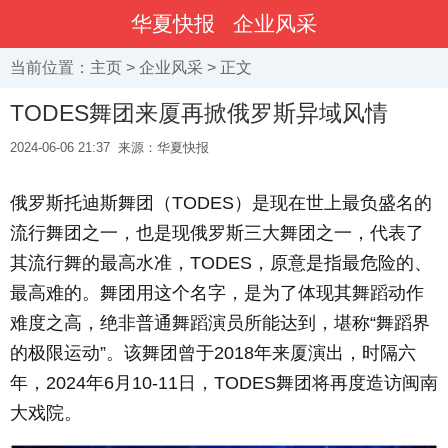
华夏快报
企业风采
当前位置：
主页
>
企业风采
> 正文
TODES舞团来厦再掀俄罗斯异域风情
2024-06-06 21:37
来源：华夏快报
俄罗斯托迪斯舞团（
TODES
）是现在世上最负盛名的
流行舞团之一，也是现俄罗斯三大舞团之一，代表了
其流行舞的最高水准，
TODES
，原意是指最危险的、
最高难的。舞团用这个名字，是为了体现其舞蹈动作
难度之高，绝非普通舞蹈演员所能达到，堪称“舞蹈界
的极限运动”。该舞团曾于
2018
年来厦演出，时隔六
年，
2024
年
6
月
10-11
日，
TODES
舞团将再度造访闽南
大戏院。