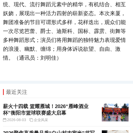
统、现代、流行舞蹈元素中的精华，有机结合、相互
妖娆，展现出一种活力四射的崭新姿态。本次来厦，
舞团准备的节目可谓形式多样，花样迭出，观众们能
一次尽览芭蕾、爵士、迪斯科、国标、霹雳、街舞等
多种舞蹈形式；演员们将用舞蹈的独特魅力表现爱情
的浪漫、幽默、缠绵；用身体诉说欲望、自由、激
情。（通讯员：刘明佳）
最近关注
薪火十四载 篮耀雁城！2026“雁峰酒业
杯”衡阳市篮球联赛盛大启幕
2026-08-03
企业风采