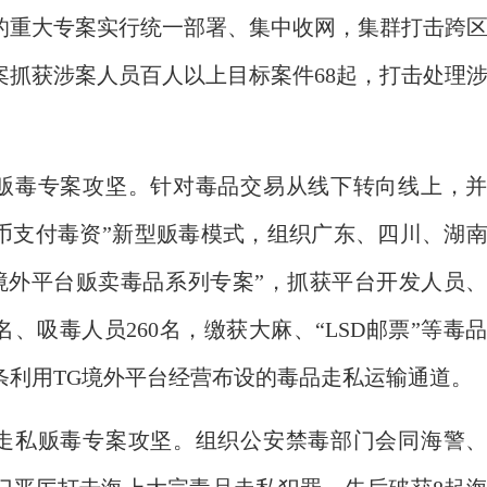
的重大专案实行统一部署、集中收网，集群打击跨
案抓获涉案人员百人以上目标案件68起，打击处理
贩毒专案攻坚。针对毒品交易从线下转向线上，
拟币支付毒资”新型贩毒模式，组织广东、四川、湖
G境外平台贩卖毒品系列专案”，抓获平台开发人员
名、吸毒人员260名，缴获大麻、“LSD邮票”等毒
条利用TG境外平台经营布设的毒品走私运输通道。
走私贩毒专案攻坚。组织公安禁毒部门会同海警