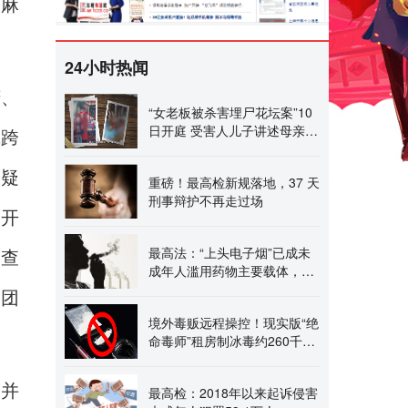
大麻
24小时热闻
庆、
“女老板被杀害埋尸花坛案”10
日开庭 受害人儿子讲述母亲遇
挖跨
害前后，称曾流浪
嫌疑
重磅！最高检新规落地，37 天
刑事辩护不再走过场
手开
最高法：“上头电子烟”已成未
，查
成年人滥用药物主要载体，烟
油中添加物质主要
集团
境外毒贩远程操控！现实版“绝
命毒师”租房制冰毒约260千克
一主犯已核准死
串并
最高检：2018年以来起诉侵害