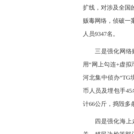
扩线，对涉及全国
贩毒网络，侦破一
人员9347名。
三是强化网络
用“网上勾连+虚
河北集中侦办“T
币人员及埋包手45
计66公斤，捣毁多
四是强化海上