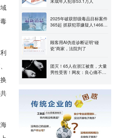
未成年人犯罪53.1万人
区域
2025年破获部级毒品目标案件
涉毒
365起 抓获犯罪嫌疑人14667
名
顾客用AI伪造诊断证明“碰
瓷”商家，法院判了
并利
南、
团灭！65人在浙江被查，大量
男性受害！网友：良心痛不
痛？
、换
品共
、海