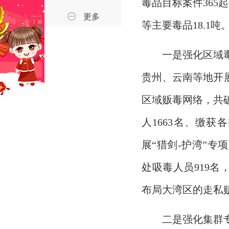
毒品目标案件365
更多
等主要毒品18.1吨
一是强化区域
贵州、云南等地开
区域贩毒网络，共
人1663名、缴获
展“猎剑-护湾”专
处吸毒人员919名
布局大湾区的走私
二是强化集群