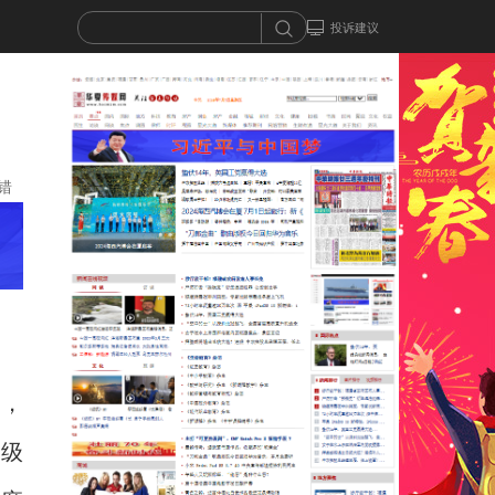
投诉建议
错
绍，
部级