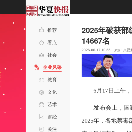
2025年破获
推荐
14667名
看点
2026-06-17 10:55
央视
来源：
社会
企业风采
教育
6月17日上午
文化
艺术
发布会上，国
财经
2025年，各地禁
关注