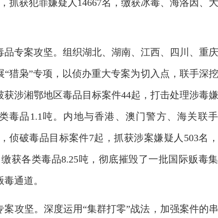
起，抓获犯罪嫌疑人14667名，缴获冰毒、海洛因、
。
毒品专案攻坚。组织湖北、湖南、江西、四川、重
展“猎枭”专项，以侦办重大专案为切入点，联手深
破获涉湘鄂地区毒品目标案件44起，打击处理涉毒
各类毒品1.1吨。内地与香港、澳门警方、海关联
项，侦破毒品目标案件7起，抓获涉案嫌疑人503名
，缴获各类毒品8.25吨，彻底摧毁了一批国际贩毒
贩毒通道。
专案攻坚。深度运用“集群打零”战法，加强案件的