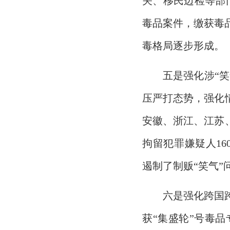
关、移民边检等部
毒品案件，缴获毒品
毒格局逐步形成。
五是强化涉“
压严打态势，强化
安徽、浙江、江苏、
拘留犯罪嫌疑人160
遏制了制贩“笑气”
六是强化跨国
获“集盛轮”号毒品