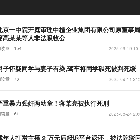
北京一中院开庭审理中植企业集团有限公司原董事
席高某某等人非法吸收公
阅读量：154
2025-09-19 10:
男子怀疑同学与妻子有染,驾车将同学碾死被判死缓
阅读量：78
2025-09-11 21:
严重暴力强奸两幼童！蒋某亮被执行死刑
阅读量：61
2025-08-24 20:
成年人打赏主播 2 万元后起诉平台返还，被法院驳