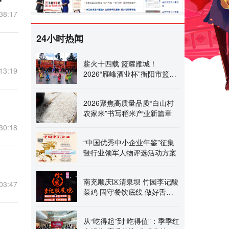
38:17
24小时热闻
薪火十四载 篮耀雁城！
13:19
2026“雁峰酒业杯”衡阳市篮球
联赛盛大启幕
2026聚焦高质量品质“白山村
农家米”书写稻米产业新篇章
30:18
“中国优秀中小企业年鉴”征集
暨行业领军人物评选活动方案
南充顺庆区清泉坝 竹园李记酸
03:47
菜鸡 固守餐饮底线 做好舌尖
上的安全
从“吃得起”到“吃得值”：季季红