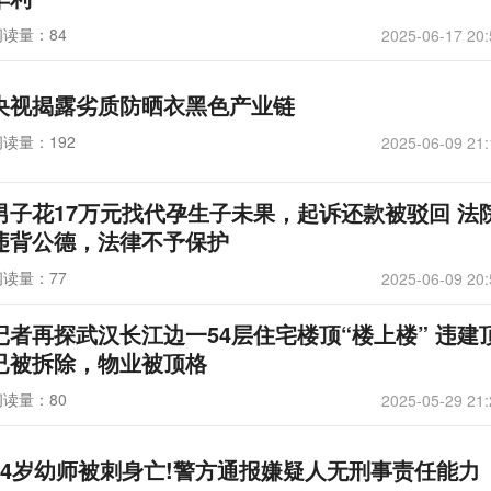
阅读量：84
2025-06-17 20:
央视揭露劣质防晒衣黑色产业链
阅读量：192
2025-06-09 21:
男子花17万元找代孕生子未果，起诉还款被驳回 法
违背公德，法律不予保护
阅读量：77
2025-06-09 20:
记者再探武汉长江边一54层住宅楼顶“楼上楼” 违建
已被拆除，物业被顶格
阅读量：80
2025-05-29 21:
24岁幼师被刺身亡!警方通报嫌疑人无刑事责任能力