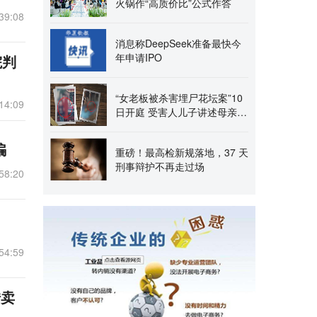
火锅作“高质价比”公式作答
39:08
消息称DeepSeek准备最快今
年申请IPO
院判
“女老板被杀害埋尸花坛案”10
14:09
日开庭 受害人儿子讲述母亲遇
害前后，称曾流浪
骗
重磅！最高检新规落地，37 天
刑事辩护不再走过场
58:20
54:59
转卖