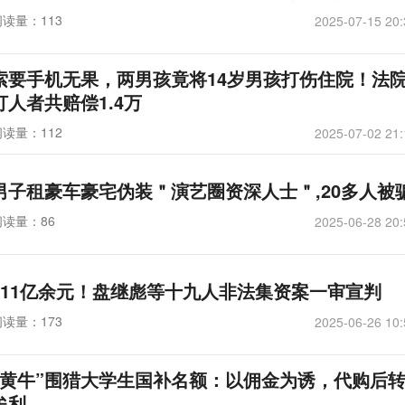
阅读量：113
2025-07-15 20:
索要手机无果，两男孩竟将14岁男孩打伤住院！法
打人者共赔偿1.4万
阅读量：112
2025-07-02 21:
男子租豪车豪宅伪装＂演艺圈资深人士＂,20多人被
阅读量：86
2025-06-28 20:
911亿余元！盘继彪等十九人非法集资案一审宣判
阅读量：173
2025-06-26 10:
“黄牛”围猎大学生国补名额：以佣金为诱，代购后
牟利