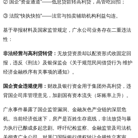
② 国企“资金通道”——低息贷款转高利贷，高管吃回扣；
③ 法院“快执快拍”——法官与拍卖辅助机构利益勾连。
基于举报材料及国家监管规定，广永公司业务存在二重违法
性：
非法经营与高利贷转贷：
无放贷资质却以配资形式收固定回
报，违反《刑法》及银保监会《关于规范民间借贷行为 维护
经济金融秩序有关事项的通知》。
国企资金违规使用：
财政及银行资金用于集团外高利贷，违
背国企司库管理意见，加剧国有资本流失（坏账率上升）。
广永事件暴露了国企监管漏洞、金融灰色产业链的深层危
机。当前经济低迷下，房产是百姓生存底线，非法放贷与暴
力执行已酿成多起悲剧。呼吁纪检监察、金融监管及司法机
关彻查广永公司，对厦门国际银行债权转让合规性立案审