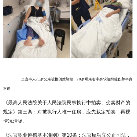
△当事人
71
岁父亲被推倒致脑梗，
70
岁母亲右半身软组织挫伤并半身
不遂
《最高人民法院关于人民法院民事执行中拍卖、变卖财产的
规定》第三条：对被执行人唯一住房，应先裁定拍卖，再视
情况清场。
《法官职业道德基本准则》第
10
条：法官应独立公正司法，