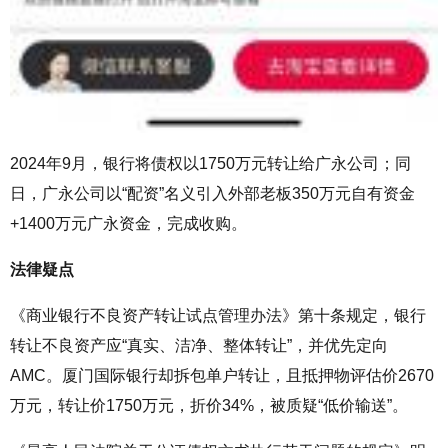
2024
年
9
月，银行将债权以
1750
万元转让给广永公司；同
日，广永公司以“配资”名义引入外部老板
350
万元自有资金
+1400
万元广永资金，完成收购。
法律疑点
《商业银行不良资产转让试点管理办法》第十条规定，银行
转让不良资产应“真实、洁净、整体转让”，并优先定向
AMC
。厦门国际银行却拆包单户转让，且抵押物评估价
2670
万元，转让价
1750
万元，折价
34%
，被质疑“低价输送”。