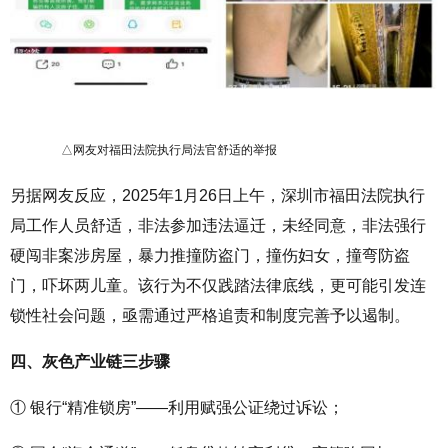
△网友对福田法院执行局法官舒适的举报
另据网友反应，
2025
年
1
月
26
日上午，深圳市福田法院执行
局工作人员舒适，非法参加违法逼迁，未经同意，非法强行
硬闯非案涉房屋，暴力推撞防盗门，撞伤妇女，撞弯防盗
门，吓坏两儿童。该行为不仅践踏法律底线，更可能引发连
锁性社会问题，亟需通过严格追责和制度完善予以遏制。
四、灰色产业链三步骤
① 银行“精准锁房”——利用赋强公证绕过诉讼；