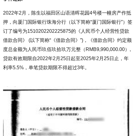
2022
年
2
月，陈生以福田区山语清晖花园
4
号楼一幢房产作抵
押，向厦门国际银行珠海分行（以下简称“厦门国际银行”）签
订了编号为
1510202202225875
的《人民币个人经营性贷款
借款合同》
(
以下简称“《借款合同》”
)
，《借款合同》约定额
度总金额为人民币玖佰玖拾玖万元整（
RMB9,990,000.00
）
,
贷款有效期限自
2022
年
2
月
25
日起至
2025
年
2
月
25
日止，年
利率
5.5%
，单笔贷款期限不得超过
3
年。