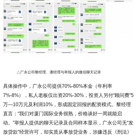
△广永公司黎经理、潘经理与举报人的微信聊天记录
具体操作中，广永公司提供
70%-80%
本金（年利率
7%-8%
），私人老板仅出资
20%-30%
，投资人另付“顾问费”
5
万—
10
万元及利润
10%
，形成固定回报的配资模式。黎经理
直言：“我们对厦门国际业务很熟，价格谈好一周就能启
动。”举报人提供的聊天记录及合同样本显示，广永公司无“发
放贷款”经营许可，却实质从事放贷业务，涉嫌违反《刑法》