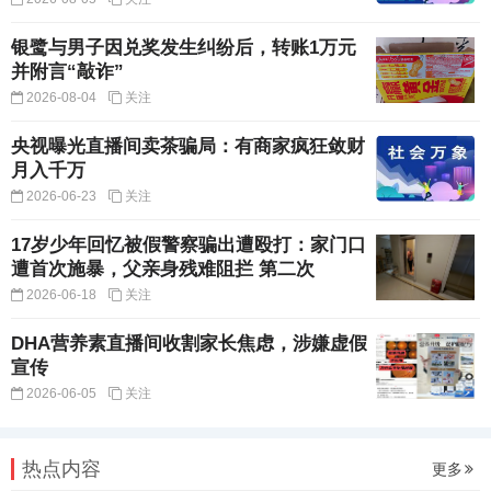
银鹭与男子因兑奖发生纠纷后，转账1万元
并附言“敲诈”
2026-08-04
关注
央视曝光直播间卖茶骗局：有商家疯狂敛财
月入千万
2026-06-23
关注
17岁少年回忆被假警察骗出遭殴打：家门口
遭首次施暴，父亲身残难阻拦 第二次
2026-06-18
关注
DHA营养素直播间收割家长焦虑，涉嫌虚假
宣传
2026-06-05
关注
热点内容
更多