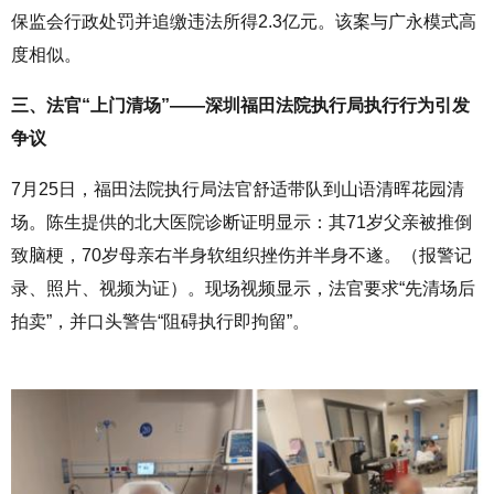
保监会行政处罚并追缴违法所得
2.3
亿元。该案与广永模式高
度相似。
三、法官“上门清场”——深圳福田法院执行局执行行为引发
争议
7
月
25
日，福田法院执行局法官舒适带队到山语清晖花园清
场。陈生提供的北大医院诊断证明显示：其
71
岁父亲被推倒
致脑梗，
70
岁母亲右半身软组织挫伤并半身不遂。（报警记
录、照片、视频为证）。现场视频显示，法官要求“先清场后
拍卖”，并口头警告“阻碍执行即拘留”。