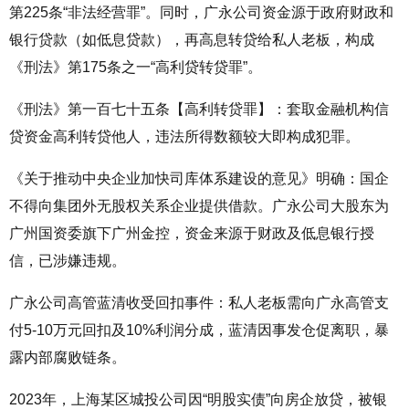
第
225
条“非法经营罪”。同时，广永公司资金源于政府财政和
银行贷款（如低息贷款），再高息转贷给私人老板，构成
《刑法》第
175
条之一“高利贷转贷罪”。
《刑法》第一百七十五条【高利转贷罪】：套取金融机构信
贷资金高利转贷他人，违法所得数额较大即构成犯罪。
《关于推动中央企业加快司库体系建设的意见》明确：国企
不得向集团外无股权关系企业提供借款。广永公司大股东为
广州国资委旗下广州金控，资金来源于财政及低息银行授
信，已涉嫌违规。
广永公司高管蓝清收受回扣事件：私人老板需向广永高管支
付
5-10
万元回扣及
10%
利润分成，蓝清因事发仓促离职，暴
露内部腐败链条。
2023
年，上海某区城投公司因“明股实债”向房企放贷，被银