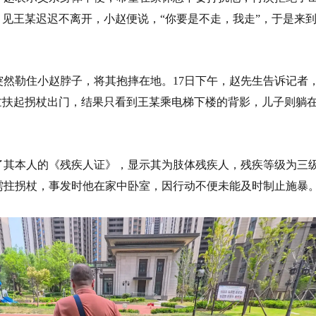
，见王某迟迟不离开，小赵便说，“你要是不走，我走”，于是来
突然勒住小赵脖子，将其抱摔在地。17日下午，赵先生告诉记者
赶忙扶起拐杖出门，结果只看到王某乘电梯下楼的背影，儿子则躺
了其本人的《残疾人证》，显示其为肢体残疾人，残疾等级为三
需拄拐杖，事发时他在家中卧室，因行动不便未能及时制止施暴