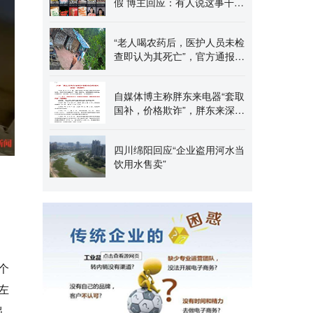
假 博主回应：有人说这事干得
好
“老人喝农药后，医护人员未检
查即认为其死亡”，官方通报：
对相关医护人员
自媒体博主称胖东来电器“套取
国补，价格欺诈”，胖东来深夜
回应：不存在套
四川绵阳回应“企业盗用河水当
饮用水售卖”
个
左
出