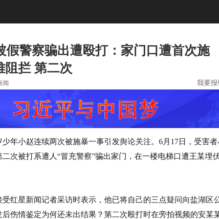
忆被假警察骗出遭殴打：家门口遭首次施
难阻拦 第二次
我要报
新闻
岁少年小赵连续两次被施暴一事引发舆论关注。6月17日，受害者
第二次被打系遭人“冒充警察”骗出家门，在一楼电梯口遭王某埋
接受红星新闻记者采访时表示，他已将自己的三点疑问向盐湖区
发后伤情鉴定为何还未出结果？第二次殴打时在旁拍视频的安某