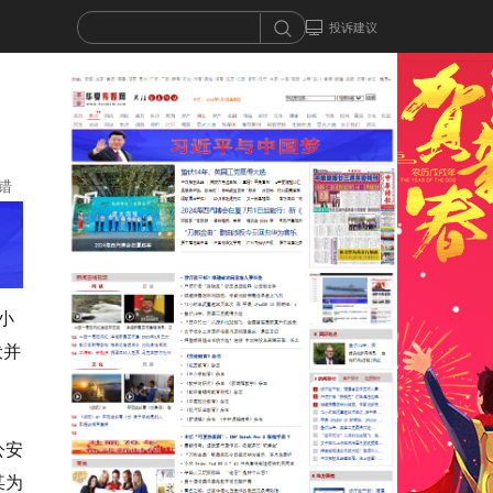
投诉建议
错
小
伏并
公安
某为