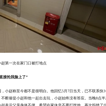
小赵第一次在家门口被打地点
直接抡我脸上了”
，小赵称至今都不是很明白。他回忆5月7日当天，已不联系快3
，不断催促小赵和他一起出去玩，小赵始终没有答应。当晚8点半
小赵表示父亲身体不便，希望在家休息不要打扰他，再次拒绝了