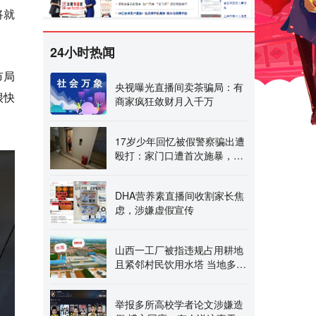
将就
24小时热闻
市局
央视曝光直播间卖茶骗局：有
很快
商家疯狂敛财月入千万
17岁少年回忆被假警察骗出遭
殴打：家门口遭首次施暴，父
亲身残难阻拦 第二次
DHA营养素直播间收割家长焦
虑，涉嫌虚假宣传
山西一工厂被指违规占用耕地
且紧邻村民饮用水塔 当地多部
门介入调查
举报多所高校学者论文涉嫌造