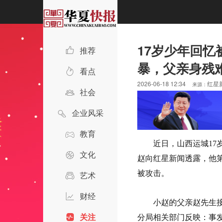
17岁少年回
推荐
暴，父亲身残
看点
2026-06-18 12:34
红星
来源：
社会
企业风采
教育
近日，山西运城17
文化
赵向红星新闻透露，他
被攻击。
艺术
财经
小赵的父亲赵先生
关注
分局相关部门反映：事