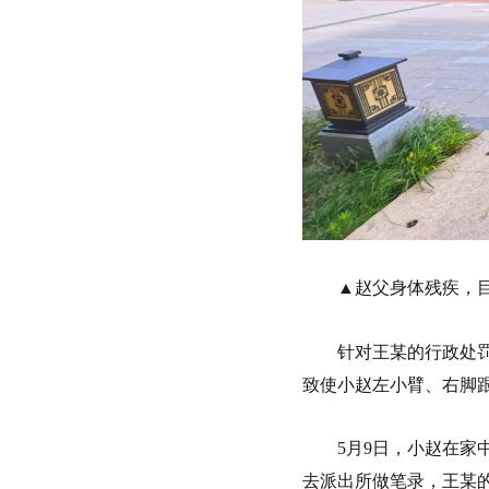
▲赵父身体残疾，
针对王某的行政处
致使小赵左小臂、右脚
5月9日，小赵在
去派出所做笔录，王某