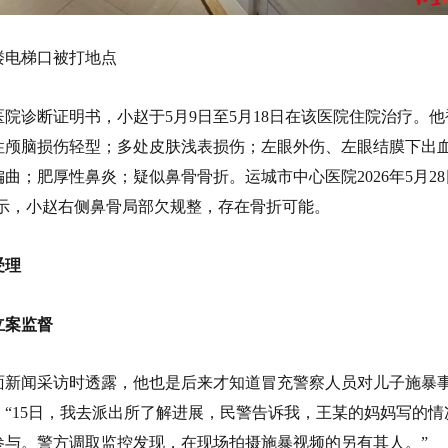
楼电梯口被打地点
院诊断证明书，小赵于5月9日至5月18日在该医院住院治疗。他
性颅脑损伤轻型；多处皮肤浅表损伤；左眼外伤、左眼结膜下出
曲；肥厚性鼻炎；疑似鼻骨骨折。运城市中心医院2026年5月28
显示，小赵右侧鼻骨局部欠规整，存在骨折可能。
受理
立案监督
面新闻采访时透露，他也是后来才知道冒充警察人员对儿子施暴
“15日，我去派出所了解进展，民警告诉我，王某的妈妈写的情
参与。警方调取监控发现，在现场拍摄施暴视频的另有其人。”