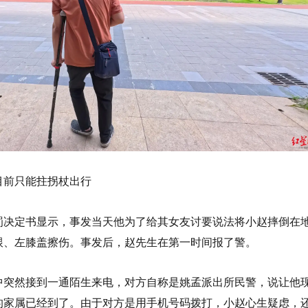
目前只能拄拐杖出行
罚决定书显示，事发当天他为了给其女友讨要说法将小赵摔倒在
跟、左膝盖擦伤。事发后，赵先生在第一时间报了警。
家中突然接到一通陌生来电，对方自称是姚孟派出所民警，说让他
的家属已经到了。由于对方是用手机号码拨打，小赵心生疑虑，