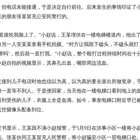
，但电话未能接通，于是决定自行前往。后来发生的事情印证了
某的朋友张某冒充公安民警打的。
拳直接抡我脸上了。”小赵说，王某埋伏在一楼电梯楼道内，他出
有另一人安某某拿着手机拍摄。“对方让我跪下磕头，不磕头就打
警吗’，然后就一直打我。”小赵说，整个殴打过程持续时间在十
小赵自拍的视频显示，其鼻孔出血，嘴部周边流血。
天接到儿子电话时他也信以为真，以为真的要去派出所做笔录，
但一直等不到人。于是便回家，当天他在一楼电梯口看到地上的
看到受伤的儿子，衣服上全是血滴。如今，事发电梯口附近早已
监控摄像头配备到位。
定书显示，王某因不满小赵报警，于5月9日在涉事小区一楼将小
伤。张某伙同王某冒充人民警察，将小赵骗至小区一层电梯口处