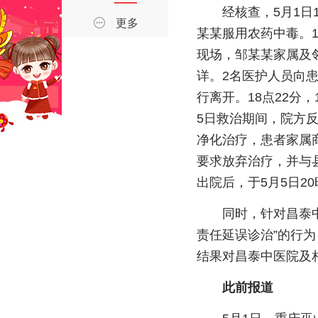
经核查，5月1日
更多
某某服用农药中毒。1
现场，邹某某家属及
详。2名医护人员向
行离开。18点22分
5日救治期间，院方
净化治疗，患者家属
要求放弃治疗，并与
出院后，于5月5日20
同时，针对昌泰
责任延误诊治”的行
结果对昌泰中医院及
此前报道