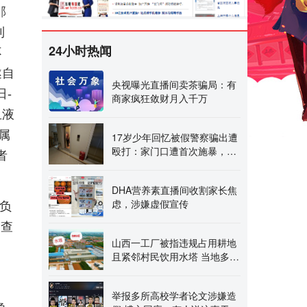
邹
到
24小时热闻
不
遂自
央视曝光直播间卖茶骗局：有
日-
商家疯狂敛财月入千万
血液
属
17岁少年回忆被假警察骗出遭
殴打：家门口遭首次施暴，父
者
亲身残难阻拦 第二次
DHA营养素直播间收割家长焦
虑，涉嫌虚假宣传
负
调查
山西一工厂被指违规占用耕地
且紧邻村民饮用水塔 当地多部
门介入调查
举报多所高校学者论文涉嫌造