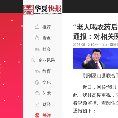
“老人喝农药
推荐
通报：对相关
看点
2026-05-12 10:44
潇湘
来源：
社会
企业风采
教育
刚刚
巫山县联合
文化
近日，网传“我
艺术
此，我县高度重视，
看视频监控、查阅住
财经
通报如下：
关注