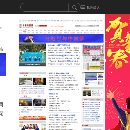
投诉建议
方
错
调
况