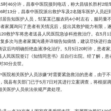
15时46分许，昌泰中医院接到电话，称大昌镇长胜村2组
6时13分，昌泰中医院派出救护车及2名随车医护人员赶
邻居告知医护人员，邹某某已服农药4小时左右，服药量
患者家属询问了患者有关情况后，提出其救护能力有限，
，120救护车将患者送县人民医院急诊科抢救治疗。在5月1
反复多次与患者家属沟通并详细告知病情，建议尽快进行
商议后均明确拒绝血液净化治疗。5月5日20时许，患者家
县人民医院签订《知情同意书》后自行出院。经了解，患
时30分去世。
中医院相关医护人员涉嫌“对需要紧急救治的患者，由于不
为，我县有关部门已于5月7日对其进行立案调查，将根据
相关医护人员依法依规严肃处理。