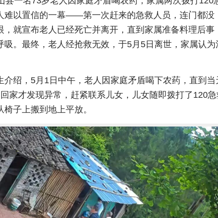
山县一名73岁老人因家庭矛盾喝农药，家属两次拨打120
人难以置信的一幕——第一次赶来的急救人员，连门都没
眼，就宣布老人已经死亡并离开，直到家属准备料理后事
呼吸。最终，老人经抢救无效，于5月5日离世，家属认为
。
生介绍，5月1日中午，老人因家庭矛盾喝下农药，直到当
奶回家才发现异常，赶紧联系儿女，儿女随即拨打了120急
从椅子上搬到地上平放。