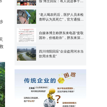
急
假 博主回应：有人说这事干得
好
“老人喝农药后，医护人员未检
查即认为其死亡”，官方通报：
涉
对相关医护人员
自媒体博主称胖东来电器“套取
国补，价格欺诈”，胖东来深夜
天
回应：不存在套
救
四川绵阳回应“企业盗用河水当
饮用水售卖”