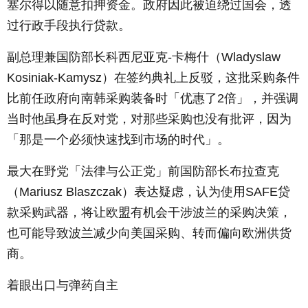
塞尔得以随意扣押资金。政府因此被迫绕过国会，透
过行政手段执行贷款。
副总理兼国防部长科西尼亚克
-
卡梅什（
Wladyslaw
Kosiniak-Kamysz
）在签约典礼上反驳，这批采购条件
比前任政府向南韩采购装备时「优惠了
2
倍」，并强调
当时他虽身在反对党，对那些采购也没有批评，因为
「那是一个必须快速找到市场的时代」。
最大在野党「法律与公正党」前国防部长布拉查克
（
Mariusz Blaszczak
）表达疑虑，认为使用
SAFE
贷
款采购武器，将让欧盟有机会干涉波兰的采购决策，
也可能导致波兰减少向美国采购、转而偏向欧洲供货
商。
着眼出口与弹药自主