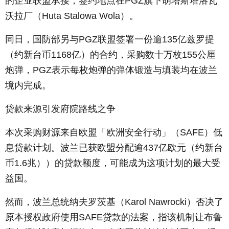
的企业联盟承接，签约地点在
PGZ
旗下胡塔斯塔洛瓦
沃拉厂（
Huta Stalowa Wola
）。
同日，国防部另与
PGZ
联盟签署一份逾
135
亿兹罗提
（约新台币
1168
亿）的合约，采购数十万枚
155
公厘
炮弹，
PGZ
表示每枚炮弹的弹体锻造与填装均在波兰
境内完成。
贷款来源引发府院路线之争
本次采购财源来自欧盟「欧洲安全行动」（
SAFE
）低
息贷款计划。波兰已获欧盟分配逾
437
亿欧元（约新台
币
1.6
兆））的贷款额度，可能成为这项计划的最大受
益国。
然而，波兰总统纳夫罗茨基（
Karol Nawrocki
）否决了
原本授权政府使用
SAFE
贷款的法案，指该机制让布鲁