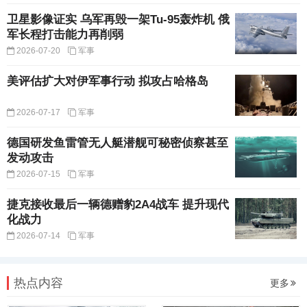
卫星影像证实 乌军再毁一架Tu-95轰炸机 俄
军长程打击能力再削弱
2026-07-20
军事
美评估扩大对伊军事行动 拟攻占哈格岛
2026-07-17
军事
德国研发鱼雷管无人艇潜舰可秘密侦察甚至
发动攻击
2026-07-15
军事
捷克接收最后一辆德赠豹2A4战车 提升现代
化战力
2026-07-14
军事
热点内容
更多