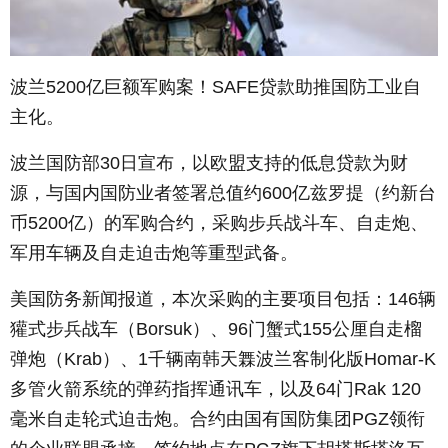
波兰
5200
亿巨额军购案！
SAFE
贷款助推国防工业自
主化。
波兰国防部
30
日宣布，以欧盟支持的低息贷款为财
源，与国内国防业者签署总值约
600
亿兹罗提（约新台
币
5200
亿）的军购合约，采购步兵战斗车、自走炮、
军用车辆及自走迫击炮等重型武备。
美国防务新闻报道，本次采购的主要项目包括：
146
辆
獾式步兵战车（
Borsuk
）、
96
门蟹式
155
公厘自走榴
弹炮（
Krab
）、
1
千辆南韩天橆波兰客制化版
Homar-K
多管火箭系统的弹药指挥通讯车，以及
64
门
Rak 120
毫米自走轮式迫击炮。合约由国有国防集团
PGZ
领衔