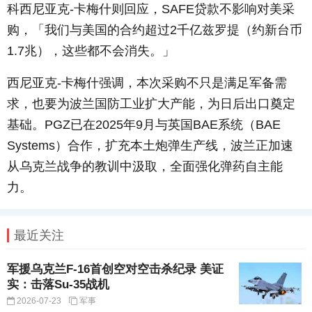
科西尼亚克
-
卡梅什则回应，
SAFE
贷款不影响对美采
购，「我们与美国的合约超过
2
千亿兹罗提（约新台币
1.7
兆），这些都不会消失。」
西尼亚克
-
卡梅什强调，本次采购不只是满足军备需
求，也要为波兰国防工业扩大产能，为日后出口奠定
基础。
PGZ
已在
2025
年
9
月与英国
BAE
系统（
BAE
Systems
）合作，扩充本土炮弹生产线，波兰正加速
从乌克兰战争的教训中汲取，全面强化弹药自主能
力。
最近关注
军援乌克兰F-16首创空对空击杀纪录 美证
实：击落Su-35战机
2026-07-23
军事