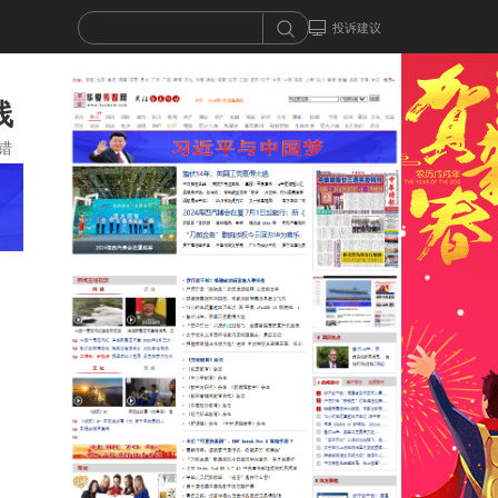
投诉建议
线
错