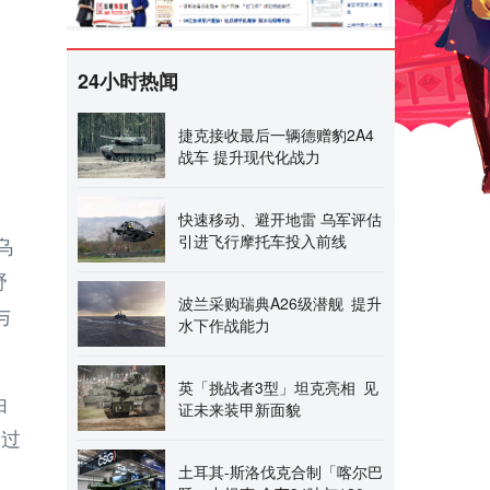
24小时热闻
捷克接收最后一辆德赠豹2A4
战车 提升现代化战力
快速移动、避开地雷 乌军评估
引进飞行摩托车投入前线
乌
野
波兰采购瑞典A26级潜舰 提升
与
水下作战能力
英「挑战者3型」坦克亮相 见
由
证未来装甲新面貌
透过
土耳其-斯洛伐克合制「喀尔巴