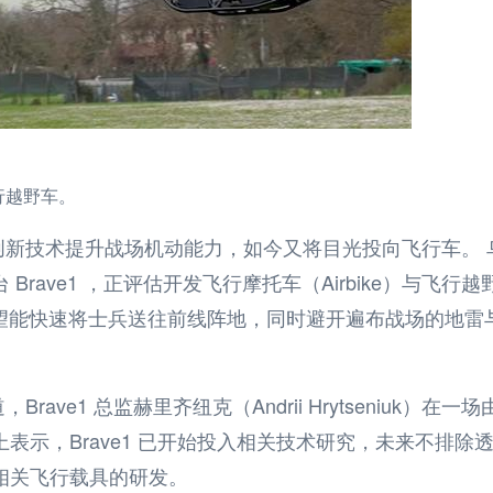
行越野车。
创新技术提升战场机动能力，如今又将目光投向飞行车。 
台
Brave1
，正评估开发飞行摩托车（
Airbike
）与飞行越
望能快速将士兵送往前线阵地，同时避开遍布战场的地雷
道，
Brave1
总监赫里齐纽克（
Andrii Hrytseniuk
）在一场
上表示，
Brave1
已开始投入相关技术研究，未来不排除
相关飞行载具的研发。