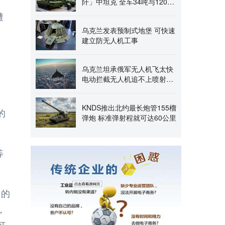
阡」中坦克 全车34吨与120毫
米主炮
遭
乌克兰发表预制式地堡 可快速
建立防无人机工事
，
乌克兰坦承俄军无人机飞太快
电动拦截无人机追不上喷射版
「沙希德」
。
KNDS推出北约最长炮管155榴
的
弹炮 标准弹射程就可达60公里
等
力的
，
可