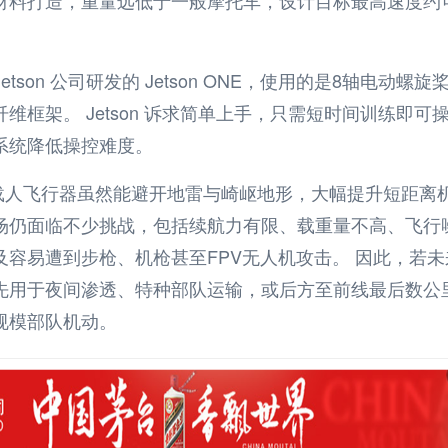
etson
公司研发的
Jetson ONE
，使用的是
8
轴电动螺旋
纤维框架。
Jetson
诉求简单上手，只需短时间训练即可
系统降低操控难度。
载人飞行器虽然能避开地雷与崎岖地形，大幅提升短距离
场仍面临不少挑战，包括续航力有限、载重量不高、飞行
及容易遭到步枪、机枪甚至
FPV
无人机攻击。 因此，若未
先用于夜间渗透、特种部队运输，或后方至前线最后数公
规模部队机动。