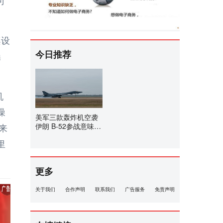
桨设
今日推荐
操
机
噪
美军三款轰炸机空袭
来
伊朗 B-52参战意味什
么
里
更多
关于我们
合作声明
联系我们
广告服务
免责声明