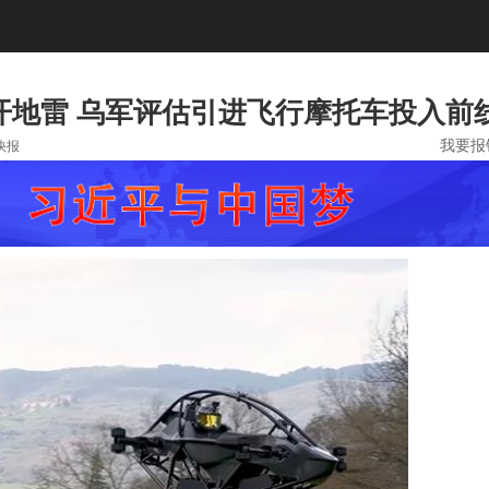
开地雷 乌军评估引进飞行摩托车投入前
我要报
快报