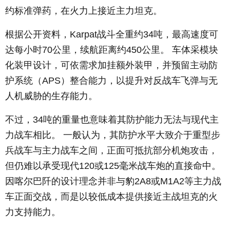
约标准弹药，在火力上接近主力坦克。
根据公开资料，
Karpat
战斗全重约
34
吨，最高速度可
达每小时
70
公里，续航距离约
450
公里。 车体采模块
化装甲设计，可依需求加挂额外装甲，并预留主动防
护系统（
APS
）整合能力，以提升对反战车飞弹与无
人机威胁的生存能力。
不过，
34
吨的重量也意味着其防护能力无法与现代主
力战车相比。 一般认为，其防护水平大致介于重型步
兵战车与主力战车之间，正面可抵抗部分机炮攻击，
但仍难以承受现代
120
或
125
毫米战车炮的直接命中。
因喀尔巴阡的设计理念并非与豹
2A8
或
M1A2
等主力战
车正面交战，而是以较低成本提供接近主战坦克的火
力支持能力。