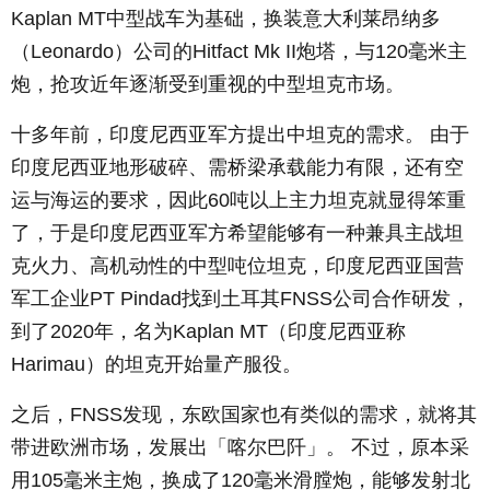
Kaplan MT
中型战车为基础，换装意大利莱昂纳多
（
Leonardo
）公司的
Hitfact Mk II
炮塔，与
120
毫米主
炮，抢攻近年逐渐受到重视的中型坦克市场。
十多年前，印度尼西亚军方提出中坦克的需求。 由于
印度尼西亚地形破碎、需桥梁承载能力有限，还有空
运与海运的要求，因此
60
吨以上主力坦克就显得笨重
了，于是印度尼西亚军方希望能够有一种兼具主战坦
克火力、高机动性的中型吨位坦克，印度尼西亚国营
军工企业
PT Pindad
找到土耳其
FNSS
公司合作研发，
到了
2020
年，名为
Kaplan MT
（印度尼西亚称
Harimau
）的坦克开始量产服役。
之后，
FNSS
发现，东欧国家也有类似的需求，就将其
带进欧洲市场，发展出「喀尔巴阡」。 不过，原本采
用
105
毫米主炮，换成了
120
毫米滑膛炮，能够发射北