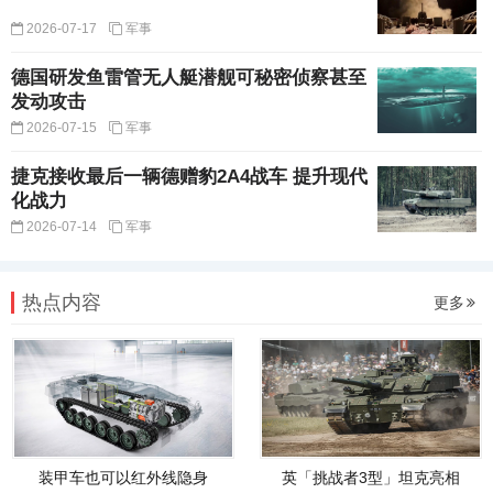
2026-07-17
军事
德国研发鱼雷管无人艇潜舰可秘密侦察甚至
发动攻击
2026-07-15
军事
捷克接收最后一辆德赠豹2A4战车 提升现代
化战力
2026-07-14
军事
热点内容
更多
装甲车也可以红外线隐身
英「挑战者3型」坦克亮相