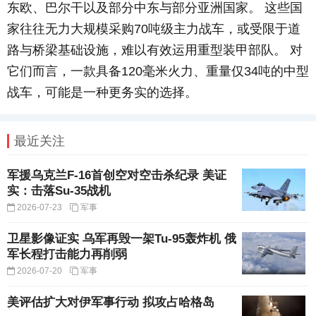
东欧、巴尔干以及部分中东与部分亚洲国家。 这些国
家往往无力大规模采购
70
吨级主力战车，或受限于道
路与桥梁基础设施，难以有效运用重型装甲部队。 对
它们而言，一款具备
120
毫米火力、重量仅
34
吨的中型
战车，可能是一种更务实的选择。
最近关注
军援乌克兰F-16首创空对空击杀纪录 美证
实：击落Su-35战机
2026-07-23
军事
卫星影像证实 乌军再毁一架Tu-95轰炸机 俄
军长程打击能力再削弱
2026-07-20
军事
美评估扩大对伊军事行动 拟攻占哈格岛