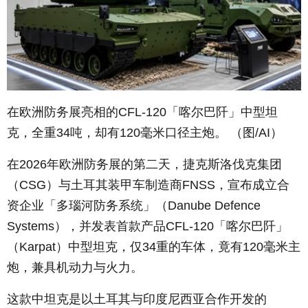
在欧洲防务展亮相的
CFL-120
「喀尔巴阡」中型坦
克，全重
34
吨，却有
120
毫米口径主炮。 （图
/AI
）
在
2026
年欧洲防务展的第二天，捷克斯洛伐克集团
（
CSG
）与土耳其装甲车制造商
FNSS
，宣布成立合
资企业「多瑙河防务系统」（
Danube Defence
Systems
），并发表首款产品
CFL-120
「喀尔巴阡」
（
Karpat
）中型坦克，仅
34
重的车体，竟有
120
毫米主
炮，兼具机动力与火力。
这款中坦克是以土耳其与印度尼西亚合作开发的